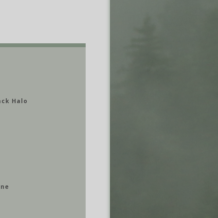
ack Halo
a
ine