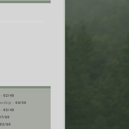
 -
02/40
anship -
04/50
 -
03/40
07/60
02/60