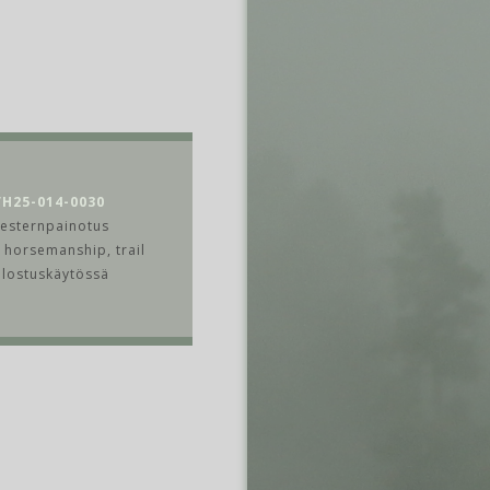
VH25-014-0030
esternpainotus
, horsemanship, trail
alostuskäytössä