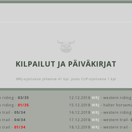
KILPAILUT JA PÄIVÄKIRJAT
WRJ-sijoituksia yhteensä 41 kpl, joista CUP-sijoituksia 1 kpl
 riding -
03/35
12.12.2018
WRJ
- western riding
 riding -
01/35
15.12.2018
WRJ
- halter horsem
 trail -
05/34
16.12.2018
WRJ
- western riding
 trail -
04/34
17.12.2018
WRJ
- western trail-
 trail -
01/34
18.12.2018
WRJ
- western trail -