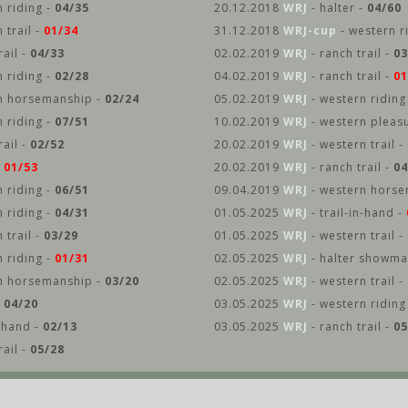
 riding -
04/35
20.12.2018
WRJ
- halter -
04/60
 trail -
01/34
31.12.2018
WRJ-cup
- western r
rail -
04/33
02.02.2019
WRJ
- ranch trail -
03
 riding -
02/28
04.02.2019
WRJ
- ranch trail -
01
n horsemanship -
02/24
05.02.2019
WRJ
- western riding
 riding -
07/51
10.02.2019
WRJ
- western pleas
rail -
02/52
20.02.2019
WRJ
- western trail -
-
01/53
20.02.2019
WRJ
- ranch trail -
04
 riding -
06/51
09.04.2019
WRJ
- western horse
 riding -
04/31
01.05.2025
WRJ
- trail-in-hand -
 trail -
03/29
01.05.2025
WRJ
- western trail -
 riding -
01/31
02.05.2025
WRJ
- halter showma
n horsemanship -
03/20
02.05.2025
WRJ
- western trail -
-
04/20
03.05.2025
WRJ
- western riding
n-hand -
02/13
03.05.2025
WRJ
- ranch trail -
05
rail -
05/28