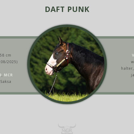
DAFT PUNK
58 cm
(08/2025)
w
halter
9
,
MCR
j
 Saksa