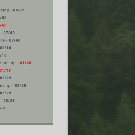
iding -
04/71
/60
/60
 -
07/60
ure -
07/60
02/16
/16
manship -
01/20
01/13
02/29
nship -
02/20
03/29
 -
05/33
/28