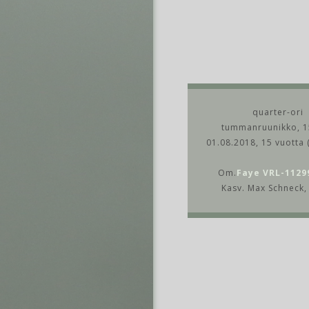
quarter-ori
tummanruunikko, 1
01.08.2018, 15 vuotta 
Om.
Faye VRL-1129
Kasv. Max Schneck,