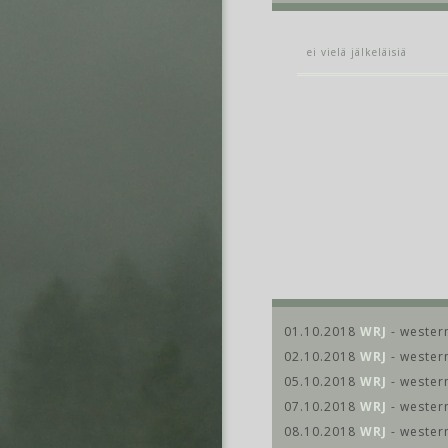
ei vielä jälkeläisiä
01.10.2018
WRJ
- western
02.10.2018
WRJ
- western
05.10.2018
WRJ
- western
07.10.2018
WRJ
- western
08.10.2018
WRJ
- western