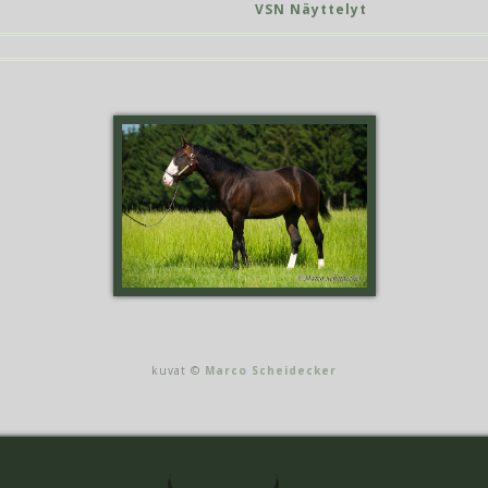
VSN Näyttelyt
kuvat ©
Marco Scheidecker