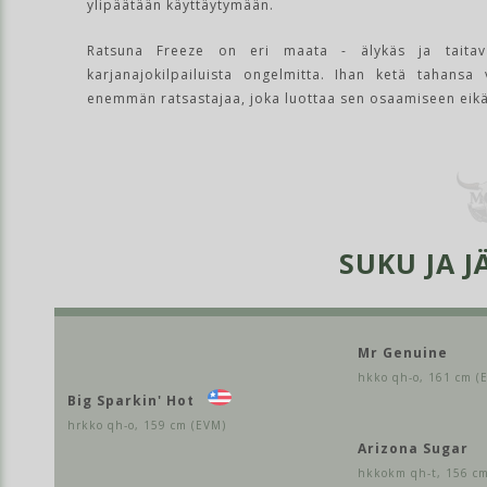
ylipäätään käyttäytymään.
Ratsuna Freeze on eri maata - älykäs ja taitav
karjanajokilpailuista ongelmitta. Ihan ketä tahansa
enemmän ratsastajaa, joka luottaa sen osaamiseen eikä
SUKU JA J
Mr Genuine
hkko qh-o, 161 cm (
Big Sparkin' Hot
hrkko qh-o, 159 cm (EVM)
Arizona Sugar
hkkokm qh-t, 156 c