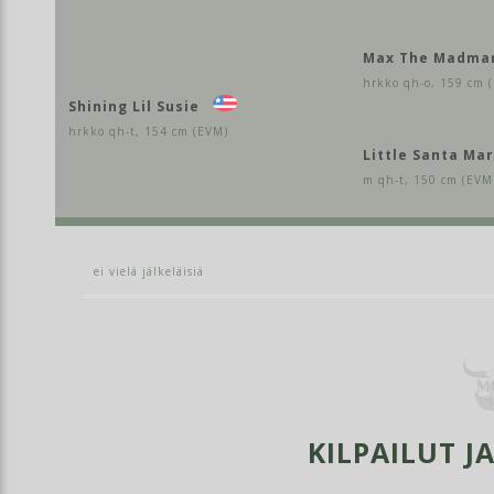
Max The Madma
hrkko qh-o, 159 cm 
Shining Lil Susie
hrkko qh-t, 154 cm (EVM)
Little Santa Mar
m qh-t, 150 cm (EVM
ei vielä jälkeläisiä
KILPAILUT J