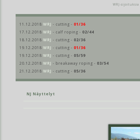
WRJ-sijoituksia
11.12.2018
WRJ
- cutting -
01/36
17.12.2018
WRJ
- calf roping -
02/44
18.12.2018
WRJ
- cutting -
02/36
19.12.2018
WRJ
- cutting -
01/36
19.12.2018
WRJ
- cutting -
05/59
20.12.2018
WRJ
- breakaway roping -
03/54
21.12.2018
WRJ
- cutting -
05/36
NJ Näyttelyt