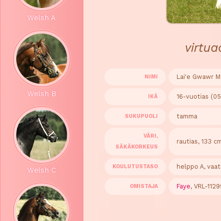
Welsh A
virtu
Lai'e Gwawr M
NIMI
Welsh B
16-vuotias (0
IKÄ
tamma
SUKUPUOLI
VÄRI,
rautias, 133 c
SÄKÄKORKEUS
helppo A, vaat
KOULUTUSTASO
Welsh C
Faye
, VRL-1129
OMISTAJA