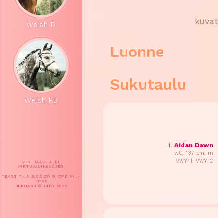
kuva
Welsh D
Luonne
Sukutaulu
Welsh PB
i.
Aidan Dawn
wC, 137 cm, rn
VWY-II, VWY-C
VIRTUAALITALLI
VIRTUAALIHEVONEN
TEKSTIT JA SISÄLTÖ © FAYE VRL-
11299
ULKOASU © INDY 2025