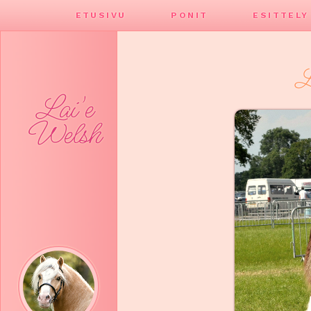
ETUSIVU
PONIT
ESITTELY
L
Lai'e
Welsh