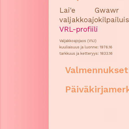
Lai'e Gwawr M
valjakkoajokilpailuis
VRL-profiili
Valjakkoajojaos (VVJ)
kuuliaisuus ja luonne: 1976.16
tarkkuus ja ketteryys: 1833.16
Valmennukset
Päiväkirjamer