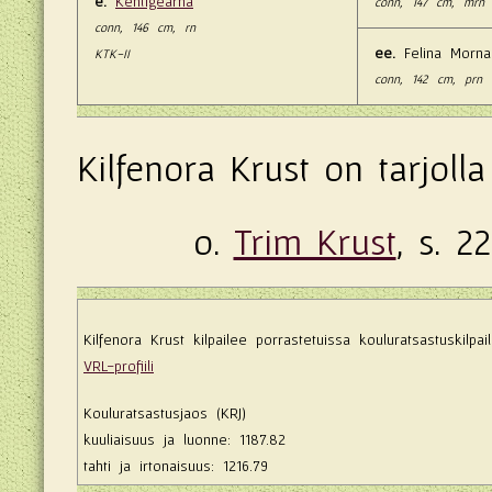
e.
Kentigearna
conn, 147 cm, mrn 
conn, 146 cm, rn
ee.
Felina Morna
KTK-II
conn, 142 cm, prn 
Kilfenora Krust on tarjolla
o.
Trim Krust
, s. 2
Kilfenora Krust kilpailee porrastetuissa kouluratsastuskilpail
VRL-profiili
Kouluratsastusjaos (KRJ)
kuuliaisuus ja luonne: 1187.82
tahti ja irtonaisuus: 1216.79