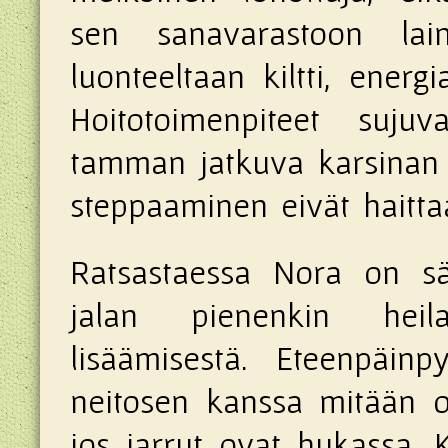
sen sanavarastoon la
luonteeltaan kiltti, energi
Hoitotoimenpiteet suju
tamman jatkuva karsinan 
steppaaminen eivät haitta
Ratsastaessa Nora on säh
jalan pienenkin heil
lisäämisestä. Eteenpäin
neitosen kanssa mitään 
jos jarrut ovat hukassa. K