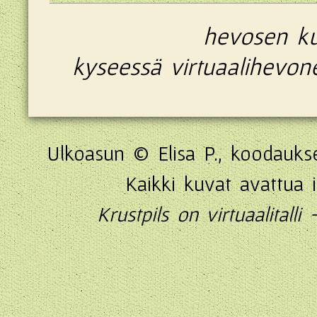
hevosen k
kyseessä virtuaalihevon
Ulkoasun © Elisa P., koodauks
Kaikki kuvat avattua 
Krustpils on virtuaalitall