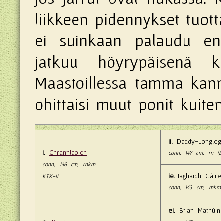
liikkeen pidennykset tuott
ei suinkaan palaudu ent
jatkuu höyrypäisenä k
Maastoillessa tamma kann
ohittaisi muut ponit kuiten
ii.
Daddy-Longleg
i.
Chrannlaoich
conn, 147 cm, rn (
conn, 146 cm, rnkm
ie.
Haghaidh Gáire
KTK-II
conn, 143 cm, mkm
ei.
Brian Mathúin