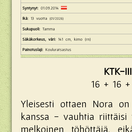
Syntynyt:
01.09.2014
Ikä:
13 vuotta
(01/2026)
Sukupuoli:
Tamma
Säkäkorkeus, väri:
141 cm, kimo (rn)
Painotuslaji:
Kouluratsastus
KTK-III
16 + 16 +
Yleisesti ottaen Nora o
kanssa - vauhtia riittäis
melkoinen töhöttäjä, ei