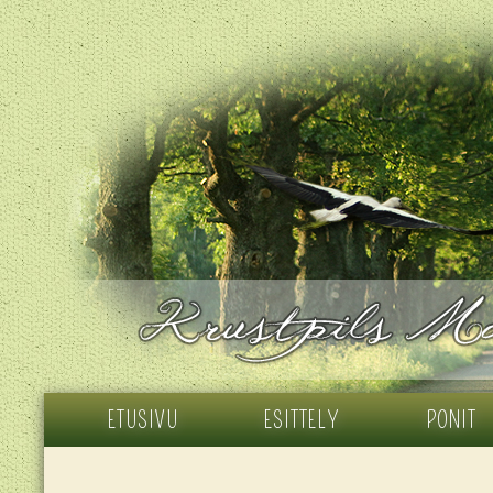
ETUSIVU
ESITTELY
PONIT