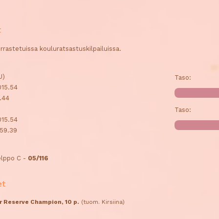
t
orrastetuissa kouluratsastuskilpailuissa.
J)
Taso:
015.54
7.44
Taso:
015.54
459.39
elppo C -
05/116
et
r Reserve Champion, 10 p.
(tuom. Kirsiina)