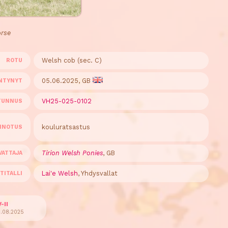
orse
Welsh cob (sec. C)
ROTU
05.06.2025, GB
NTYNYT
VH25-025-0102
TUNNUS
kouluratsastus
INOTUS
Tirion Welsh Ponies
, GB
VATTAJA
Lai'e Welsh
, Yhdysvallat
TITALLI
-II
0.08.2025