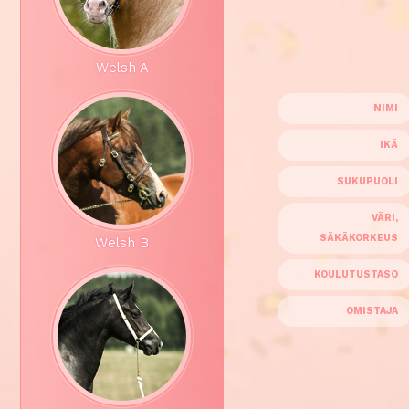
Welsh A
NIMI
IKÄ
SUKUPUOLI
VÄRI,
SÄKÄKORKEUS
Welsh B
KOULUTUSTASO
OMISTAJA