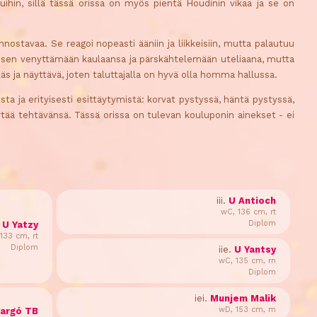
juihin, sillä tässä orissa on myös pientä Houdinin vikaa ja se on
nnostavaa. Se reagoi nopeasti ääniin ja liikkeisiin, mutta palautuu
aa sen venyttämään kaulaansa ja pärskähtelemään uteliaana, mutta
äs ja näyttävä, joten taluttajalla on hyvä olla homma hallussa.
mista ja erityisesti esittäytymistä: korvat pystyssä, häntä pystyssä,
ärtää tehtävänsä. Tässä orissa on tulevan kouluponin ainekset - ei
iii.
U Antioch
wC, 136 cm, rt
Diplom
.
U Yatzy
133 cm, rt
Diplom
iie.
U Yantsy
wC, 135 cm, rn
Diplom
iei.
Munjem Malik
wD, 153 cm, m
argó TB