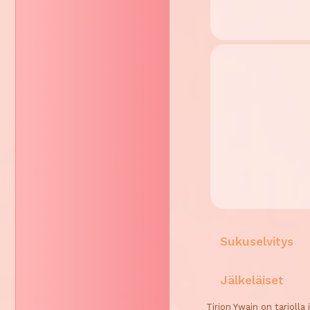
Sukuselvitys
Jälkeläiset
Tirion Ywain on tarjolla