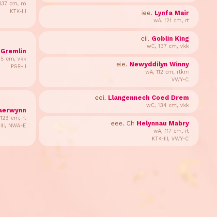
137 cm, m
KTK-III
iee.
Lynfa Mair
wA, 121 cm, rt
eii.
Goblin King
wC, 137 cm, vkk
 Gremlin
35 cm, vkk
eie.
Newyddilyn Winny
PSB-II
wA, 112 cm, rtkm
VWY-C
eei.
Llangennech Coed Drem
wC, 134 cm, vkk
Maerwynn
129 cm, rt
eee. Ch
Helynnau Mabry
III, NWA-E
wA, 117 cm, rt
KTK-III, VWY-C