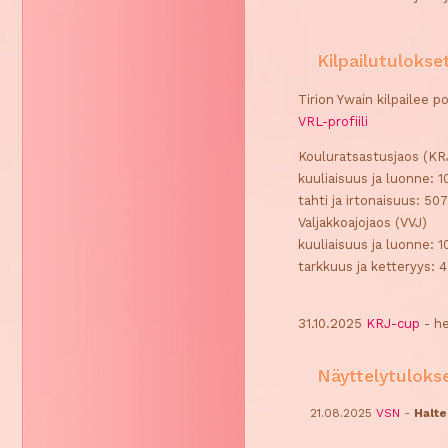
Kilpailutulokse
Tirion Ywain kilpailee p
VRL-profiili
Kouluratsastusjaos (KR
kuuliaisuus ja luonne: 1
tahti ja irtonaisuus: 50
Valjakkoajojaos (VVJ)
kuuliaisuus ja luonne: 1
tarkkuus ja ketteryys: 
31.10.2025
KRJ-cup
- h
Näyttelytuloks
21.08.2025
VSN
-
Halte