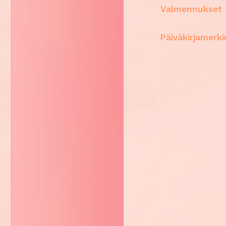
Valmennukset
Päiväkirjamerk