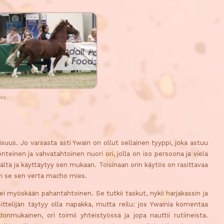
obs
suus. Jo varsasta asti Ywain on ollut sellainen tyyppi, joka astuu
nteinen ja vahvatahtoinen nuori ori, jolla on iso persoona ja vielä
ltä ja käyttäytyy sen mukaan. Toisinaan orin käytös on rasittavaa
 on se sen verta macho mies.
 ei myöskään pahantahtoinen. Se tutkii taskut, nykii harjakassin ja
ttelijän täytyy olla napakka, mutta reilu: jos Ywainia komentaa
nmukainen, ori toimii yhteistyössä ja jopa nauttii rutiineista.