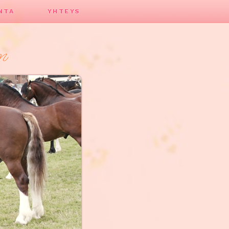
NTA
YHTEYS
n