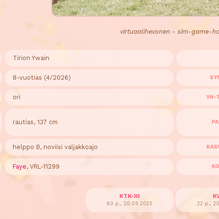
virtuaalihevonen - sim-game-h
Tirion Ywain
8-vuotias (4/2026)
SY
ori
VH-
rautias, 137 cm
PA
helppo B, noviisi valjakkoajo
KAS
Faye
, VRL-11299
KO
KTK-III
KV
60 p., 20.09.2025
22 p., 2