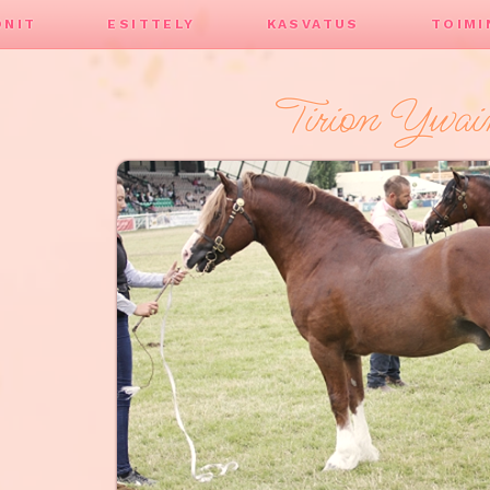
ONIT
ESITTELY
KASVATUS
TOIMI
Tirion Ywai