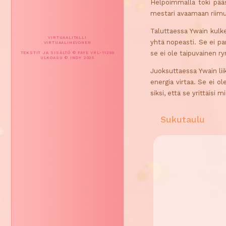
Helpoimmalla toki pääse
mestari avaamaan riim
Taluttaessa Ywain kulkee
VIRTUAALITALLI
yhtä nopeasti. Se ei p
VIRTUAALIHEVONEN
se ei ole taipuvainen r
TEKSTIT JA SISÄLTÖ © FAYE VRL-11299
ULKOASU © INDY 2025
Juoksuttaessa Ywain liik
energia virtaa. Se ei o
siksi, että se yrittäisi
Sukutaulu