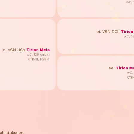
wC, 
ei. VSN DCh
Tirion
wC, 1
e. VSN HCh
Tirion Meia
wC, 128 cm, rt
KTK-III, PSB-II
ee.
Tirion 
wC, 
KTK-
 jalostukseen.