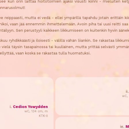
e kun orin laittaa hoitotoimien ajaksi visusti kiinni - mieluiten ket
unnarusolmut!
 reippaasti, mutta ei vedä - ellei ympärillä tapahdu jotain erittäin kii
anikoi, vaan jää ennemmin ihmettelemään. Avoin piha tai uusi reitti s
yntäilyyn. Sen perustyyli kaikkeen liikkumiseen on kuitenkin hyvin äänek
kuu ryhdikkäästi ja iloisesti - välillä vähän liiankin. Se rakastaa liikku
le vielä täysin tasapainossa tai kuuliainen, mutta yrittää selvästi ymm
 miellyttää, vaan koska se rakastaa tulla huomatuksi.
ii
wC, 
i.
Cedion Yswydden
wC, 134 cm, m
KTK-II
ie.
M