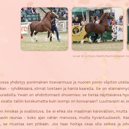
kuvat ©
Anthony Booth/Rainhill Welsh C
jossa yhdistyy ponimainen itsevarmuus ja nuoren ponin vilpitön uteliai
paikan - ryhdikkäänä, silmät loistaen ja häntä kaarella. Se on elämänmyö
uradoilla. Ywain on ehdottomasti showmies: se tietää näyttävänsä hyvä
a sisälle talliin korskumatta kuin isompi ori konsanaan? Luultavasti ei,
on innokas ja osallistuva. Se ei ehkä ole maailman kärsivällisin, mutta
saavin reunaa - koko ajan vähän menossa, mutta hyväntuulisesti. Käsi
 se muistaa sen pitkään. Jos taas hoitaja osaa olla selkeä ja johdo