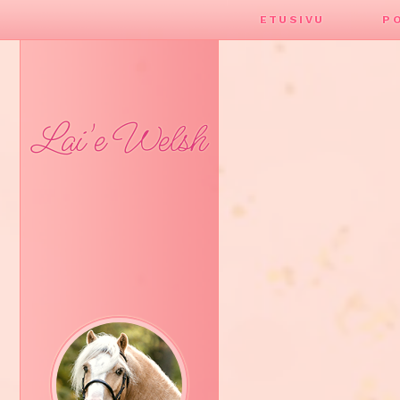
ETUSIVU
P
Lai'e Welsh