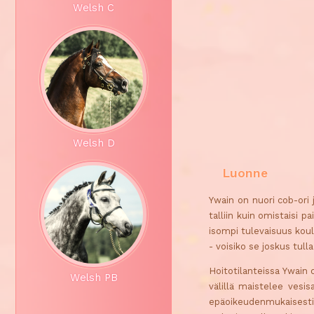
Welsh C
Welsh D
Luonne
Ywain on nuori cob-ori 
talliin kuin omistaisi 
isompi tulevaisuus koul
- voisiko se joskus tull
Hoitotilanteissa Ywain 
Welsh PB
välillä maistelee vesi
epäoikeudenmukaisesti,