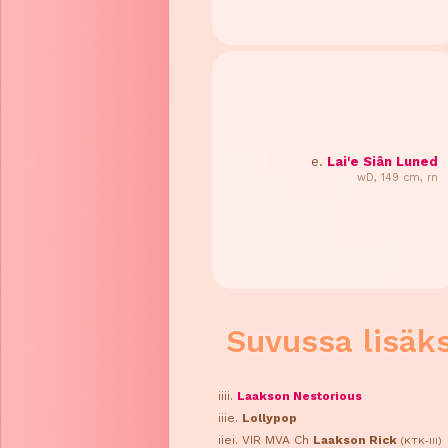
e.
Lai'e Siân Luned
wD, 149 cm, rn
Suvussa lisäks
iiii.
Laakson Nestorious
iiie.
Lollypop
iiei. VIR MVA Ch
Laakson Rick
(KTK-III)