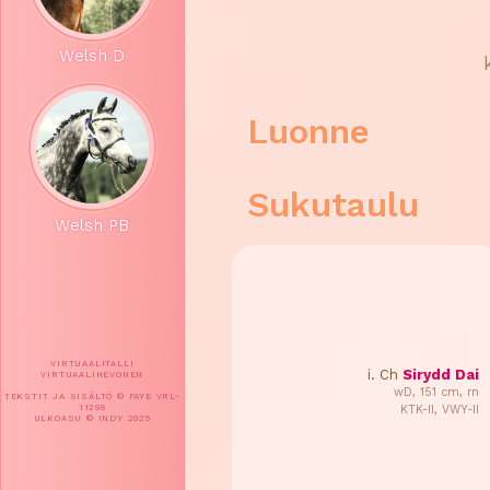
Welsh D
Luonne
Sukutaulu
Welsh PB
VIRTUAALITALLI
i. Ch
Sirydd Dai
VIRTUAALIHEVONEN
wD, 151 cm, rn
TEKSTIT JA SISÄLTÖ © FAYE VRL-
11299
KTK-II, VWY-II
ULKOASU © INDY 2025