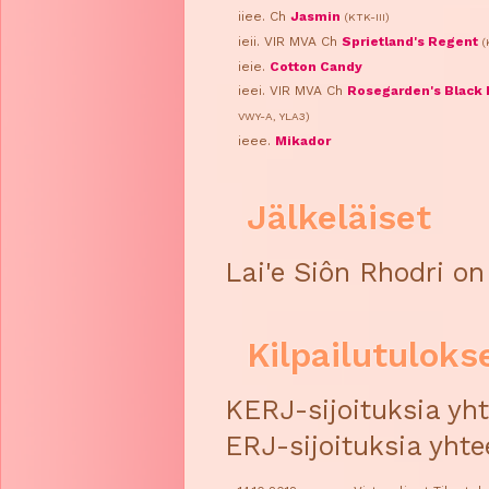
iiee. Ch
Jasmin
(KTK-III)
ieii. VIR MVA Ch
Sprietland's Regent
(
ieie.
Cotton Candy
ieei. VIR MVA Ch
Rosegarden's Black
VWY-A, YLA3)
ieee.
Mikador
Jälkeläiset
Lai'e Siôn Rhodri on 
Kilpailutuloks
KERJ-sijoituksia yht
ERJ-sijoituksia yhte