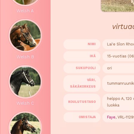
Welsh A
virtu
Lai'e Sîon Rho
NIMI
15-vuotias (0
IKÄ
Welsh B
ori
SUKUPUOLI
VÄRI,
tummanruunik
SÄKÄKORKEUS
helppo A, 120 
KOULUTUSTASO
Welsh C
luokka
Faye
, VRL-1129
OMISTAJA