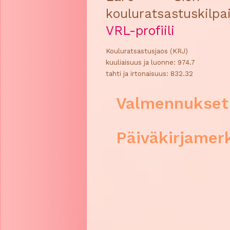
kouluratsastuskilpai
VRL-profiili
Kouluratsastusjaos (KRJ)
kuuliaisuus ja luonne: 974.7
tahti ja irtonaisuus: 832.32
Valmennukset
Päiväkirjamer