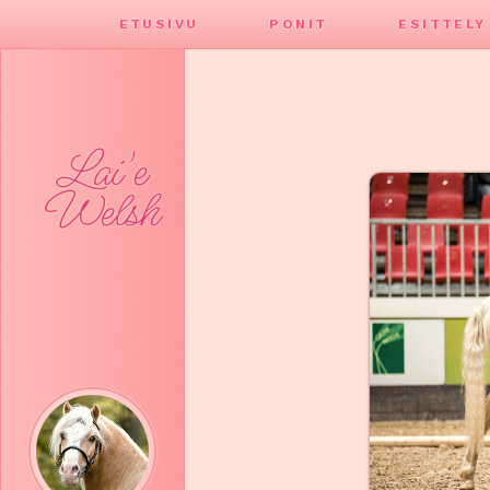
ETUSIVU
PONIT
ESITTELY
Lai'e
Welsh