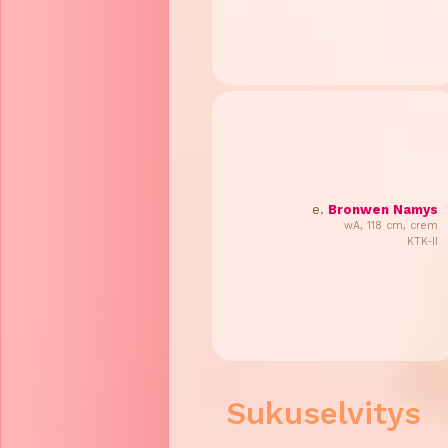
e.
Bronwen Namys
wA, 118 cm, crem
KTK-II
Sukuselvitys