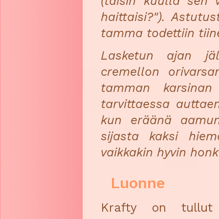
(taisin kuulla sen 
haittaisi?"). Astut
tamma todettiin tiin
Lasketun ajan jä
cremellon orivarsa
tamman karsinan 
tarvittaessa auttae
kun eräänä aamuna
sijasta kaksi hie
vaikkakin hyvin honk
Luonne
Krafty on tullut