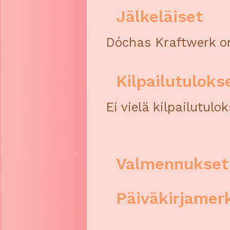
Jälkeläiset
Dóchas Kraftwerk on 
Kilpailutuloks
Ei vielä kilpailutulok
Valmennukset
Päiväkirjamer