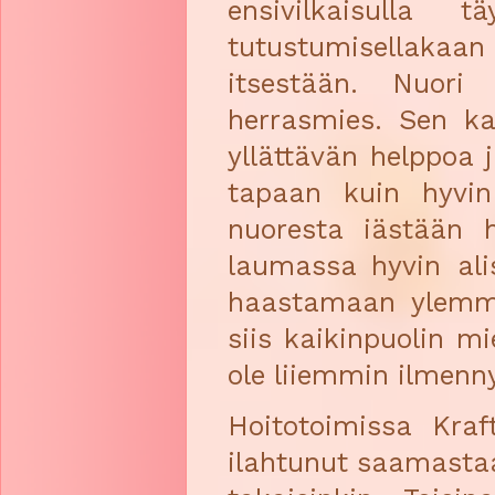
ensivilkaisulla 
tutustumisellak
itsestään. Nuori
herrasmies. Sen k
yllättävän helppoa 
tapaan kuin hyvin
nuoresta iästään 
laumassa hyvin alis
haastamaan ylemmis
siis kaikinpuolin mi
ole liiemmin ilmenny
Hoitotoimissa Kraf
ilahtunut saamasta