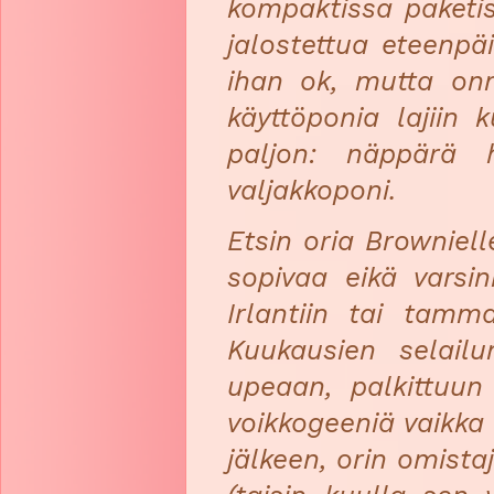
kompaktissa paketis
jalostettua eteenpäi
ihan ok, mutta onn
käyttöponia lajiin 
paljon: näppärä 
valjakkoponi.
Etsin oria Browniel
sopivaa eikä varsin
Irlantiin tai tamma
Kuukausien selail
upeaan, palkittuun 
voikkogeeniä vaikka o
jälkeen, orin omist