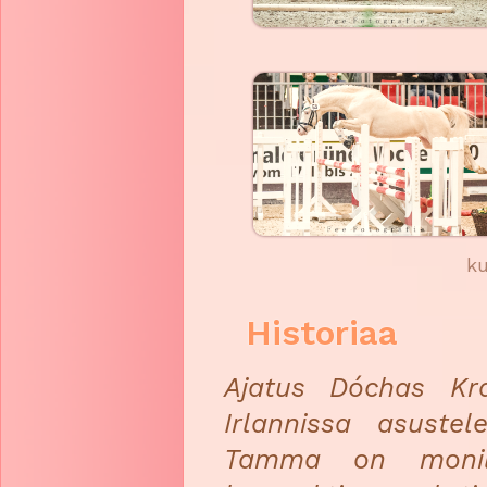
k
Historiaa
Ajatus Dóchas Kra
Irlannissa asuste
Tamma on monilah