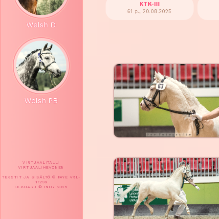
KTK-III
61 p., 20.08.2025
Welsh D
Welsh PB
VIRTUAALITALLI
VIRTUAALIHEVONEN
TEKSTIT JA SISÄLTÖ © FAYE VRL-
11299
ULKOASU © INDY 2025