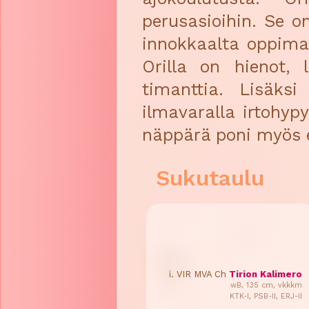
perusasioihin. Se o
innokkaalta oppimaa
Orilla on hienot, 
timanttia. Lisäksi
ilmavaralla irtohypy
näppärä poni myös e
Sukutaulu
i. VIR MVA Ch
Tirion Kalimero
wB, 135 cm, vkkkm
KTK-I, PSB-II, ERJ-II