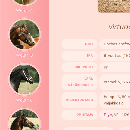
Welsh A
virtu
Dóchas Kraftw
NIMI
Welsh B
6-vuotias (11/
IKÄ
ori
SUKUPUOLI
VÄRI,
cremello, 126
SÄKÄKORKEUS
helppo A, 80 c
Welsh C
KOULUTUSTASO
valjakkoajo
Faye
, VRL-1129
OMISTAJA