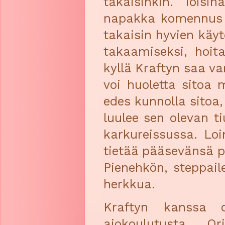
takaisinkin. Toisi
napakka komennus r
takaisin hyvien kä
takaamiseksi, hoita
kyllä Kraftyn saa v
voi huoletta sitoa 
edes kunnolla sitoa,
luulee sen olevan t
karkureissussa. Loi
tietää pääsevänsä pi
Pienehkön, steppail
herkkua.
Kraftyn kanssa o
ajokoulutusta. O