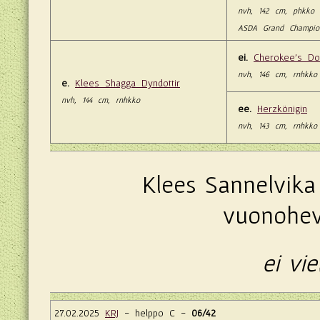
nvh, 142 cm, phkko
ASDA Grand Champio
ei.
Cherokee's Do
nvh, 146 cm, rnhkko
e.
Klees Shagga Dyndottir
nvh, 144 cm, rnhkko
ee.
Herzkönigin
nvh, 143 cm, rnhkko
Klees Sannelvika 
vuonohev
ei vie
27.02.2025
KRJ
- helppo C -
06/42