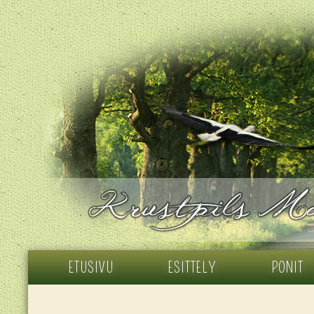
ETUSIVU
ESITTELY
PONIT