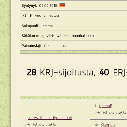
Syntynyt:
04.06.2018
Ikä:
14 vuotta
(12/2025)
Sukupuoli:
Tamma
Säkäkorkeus, väri:
142 cm, ruunihallakko
Painotuslaji:
Yleispainotus
28
KRJ-sijoitusta,
40
ERJ-
ii.
Bjomolf
nvh, 148 cm, rnhkko
i.
Klees Randir Bjoson LW
ie.
Kjaerleik
nvh, 145 cm, rnhkko