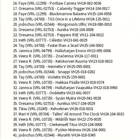
16. Faye (VRL-11299) - Portlaw Carrera VH18-062-0036

17. Oresama (VRL-02753) - Calamity Trigger VH14-104-0017

18. Faye (VRL-11299) - Blackmarrow Balaena VH25-104-0058

19. Tay (VRL-14700) - TGS Once in a Lifetime VH24-135-0011

20. jodochus (VRL-01544) - Morgonsols Ulfric VH18-080-0010

21. Oresama (VRL-02753) - Aurelia VH18-104-0008

22. Oresama (VRL-02753) - Peppero RSE VH11-104-0022

23. Ireth (VRL-03777) - Célestin VH23-041-0029

24. Tay (VRL-14700) - Faster than a Snail VH25-144-0002

25. Jannica (VRL-04799) - Halluharjan Enora VH22-095-0006

26. Veera R. (VRL-10735) - Značennia VH24-117-0011

27. Veera R. (VRL-10735) - Kelokorven Kuurna VH23-018-0833

28. Tay (VRL-14700) - Henriette V VH25-095-0001

29. jodochus (VRL-01544) - Sinappi VH25-018-0282

30. Tay (VRL-14700) - Violette VH25-159-0001

31. Veera R. (VRL-10735) - Hakkaa Päälle VH23-018-0374

32. Jannica (VRL-04799) - Halluharjan Vaapukka VH22-018-0960

33. Ireth (VRL-03777) - Ondelette VH23-041-0037

34. Veera R. (VRL-10735) - Sysän Myéra VH20-041-0028

35. Oresama (VRL-02753) - Aurelius VH17-104-0029

36. Tiksu (VRL-15249) - Kehvelinen VH26-018-0031

37. Mari H (VRL-05704) - Talkin' All Around The Clock VH24-104-0015

38. Veera R. (VRL-10735) - Mildríðr Nøn VH22-270-0035

39. Ireth (VRL-03777) - Clerkenwell Titus VH23-104-0008

40. Veera R. (VRL-10735) - Pyökin Mistress VH26-104-0001

41. jodochus (VRL-01544) - Murahti VH24-018-0349
