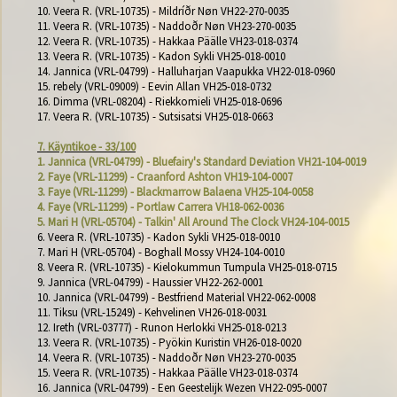
10. Veera R. (VRL-10735) - Mildríðr Nøn VH22-270-0035

11. Veera R. (VRL-10735) - Naddoðr Nøn VH23-270-0035

12. Veera R. (VRL-10735) - Hakkaa Päälle VH23-018-0374

13. Veera R. (VRL-10735) - Kadon Sykli VH25-018-0010

14. Jannica (VRL-04799) - Halluharjan Vaapukka VH22-018-0960

15. rebely (VRL-09009) - Eevin Allan VH25-018-0732

16. Dimma (VRL-08204) - Riekkomieli VH25-018-0696

17. Veera R. (VRL-10735) - Sutsisatsi VH25-018-0663

7. Käyntikoe - 33/100
1. Jannica (VRL-04799) - Bluefairy's Standard Deviation VH21-104-0019
2. Faye (VRL-11299) - Craanford Ashton VH19-104-0007
3. Faye (VRL-11299) - Blackmarrow Balaena VH25-104-0058
4. Faye (VRL-11299) - Portlaw Carrera VH18-062-0036
5. Mari H (VRL-05704) - Talkin' All Around The Clock VH24-104-0015
6. Veera R. (VRL-10735) - Kadon Sykli VH25-018-0010

7. Mari H (VRL-05704) - Boghall Mossy VH24-104-0010

8. Veera R. (VRL-10735) - Kielokummun Tumpula VH25-018-0715

9. Jannica (VRL-04799) - Haussier VH22-262-0001

10. Jannica (VRL-04799) - Bestfriend Material VH22-062-0008

11. Tiksu (VRL-15249) - Kehvelinen VH26-018-0031

12. Ireth (VRL-03777) - Runon Herlokki VH25-018-0213

13. Veera R. (VRL-10735) - Pyökin Kuristin VH26-018-0020

14. Veera R. (VRL-10735) - Naddoðr Nøn VH23-270-0035

15. Veera R. (VRL-10735) - Hakkaa Päälle VH23-018-0374

16. Jannica (VRL-04799) - Een Geestelijk Wezen VH22-095-0007
