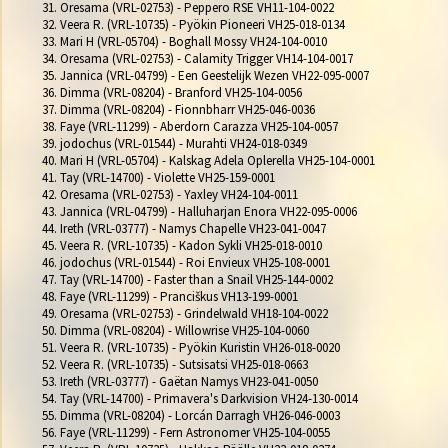
31. Oresama (VRL-02753) - Peppero RSE VH11-104-0022

32. Veera R. (VRL-10735) - Pyökin Pioneeri VH25-018-0134

33. Mari H (VRL-05704) - Boghall Mossy VH24-104-0010

34. Oresama (VRL-02753) - Calamity Trigger VH14-104-0017

35. Jannica (VRL-04799) - Een Geestelijk Wezen VH22-095-0007

36. Dimma (VRL-08204) - Branford VH25-104-0056

37. Dimma (VRL-08204) - Fionnbharr VH25-046-0036

38. Faye (VRL-11299) - Aberdorn Carazza VH25-104-0057

39. jodochus (VRL-01544) - Murahti VH24-018-0349

40. Mari H (VRL-05704) - Kalskag Adela Oplerella VH25-104-0001

41. Tay (VRL-14700) - Violette VH25-159-0001

42. Oresama (VRL-02753) - Yaxley VH24-104-0011

43. Jannica (VRL-04799) - Halluharjan Enora VH22-095-0006

44. Ireth (VRL-03777) - Namys Chapelle VH23-041-0047

45. Veera R. (VRL-10735) - Kadon Sykli VH25-018-0010

46. jodochus (VRL-01544) - Roi Envieux VH25-108-0001

47. Tay (VRL-14700) - Faster than a Snail VH25-144-0002

48. Faye (VRL-11299) - Pranciškus VH13-199-0001

49. Oresama (VRL-02753) - Grindelwald VH18-104-0022

50. Dimma (VRL-08204) - Willowrise VH25-104-0060

51. Veera R. (VRL-10735) - Pyökin Kuristin VH26-018-0020

52. Veera R. (VRL-10735) - Sutsisatsi VH25-018-0663

53. Ireth (VRL-03777) - Gaëtan Namys VH23-041-0050

54. Tay (VRL-14700) - Primavera's Darkvision VH24-130-0014

55. Dimma (VRL-08204) - Lorcán Darragh VH26-046-0003

56. Faye (VRL-11299) - Fern Astronomer VH25-104-0055
