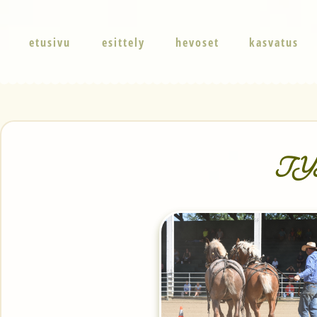
etusivu
esittely
hevoset
kasvatus
TYH-