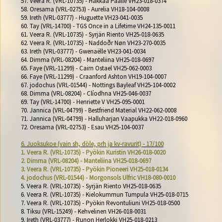
57. Veera R. (VRL-10735) - Hakkaa Päälle VH23-018-0374

58. Oresama (VRL-02753) - Aurelia VH18-104-0008

59. Ireth (VRL-03777) - Huguette VH23-041-0035

60. Tay (VRL-14700) - TGS Once in a Lifetime VH24-135-0011

61. Veera R. (VRL-10735) - Syrjän Riento VH25-018-0635

62. Veera R. (VRL-10735) - Naddoðr Nøn VH23-270-0035

63. Ireth (VRL-03777) - Gwenaëlle VH23-041-0034

64. Dimma (VRL-08204) - Manteliina VH25-018-0697

65. Faye (VRL-11299) - Cairn Ostael VH25-062-0003

66. Faye (VRL-11299) - Craanford Ashton VH19-104-0007

67. jodochus (VRL-01544) - Nottings Bayleaf VH25-104-0002

68. Dimma (VRL-08204) - Clíodhna VH25-046-0037

69. Tay (VRL-14700) - Henriette V VH25-095-0001

70. Jannica (VRL-04799) - Bestfriend Material VH22-062-0008

71. Jannica (VRL-04799) - Halluharjan Vaapukka VH22-018-0960

72. Oresama (VRL-02753) - Esau VH25-104-0037

6. Juoksukoe (vain sh, döle, prh ja kv-ravurit) - 17/100
1. Veera R. (VRL-10735) - Pyökin Kuristin VH26-018-0020
2. Dimma (VRL-08204) - Manteliina VH25-018-0697
3. Veera R. (VRL-10735) - Pyökin Pioneeri VH25-018-0134
4. jodochus (VRL-01544) - Morgonsols Ulfric VH18-080-0010
5. Veera R. (VRL-10735) - Syrjän Riento VH25-018-0635

6. Veera R. (VRL-10735) - Kielokummun Tumpula VH25-018-0715

7. Veera R. (VRL-10735) - Pyökin Revontuliuni VH25-018-0500

8. Tiksu (VRL-15249) - Kehvelinen VH26-018-0031

9. Ireth (VRL-03777) - Runon Herlokki VH25-018-0213
