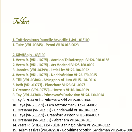
Tulokset
1. Tottelevaisuus (nuorille hevosille 1-4v) - 01/100
1. Tuire (VRL-00345) - Penni VH26-018-0023
2. Käyttöajo - 68/100
1. Veera R. (VRL-10735) - Aarnion Taikatemppu VH24-018-0166
2. Veera R. (VRL-10735) - Ars Moriendi﻿ VH25-188-0002
3. Jannica (VRL-04799) - Little Lies VH22-104-0022
4. Veera R. (VRL-10735) - Naddoðr Nøn VH23-270-0035
5. Tilli (VRL-00406) - Atsingano of Jura VH15-104-0014
6. Ireth (VRL-03777) - Blanchard VH23-041-0027
7. Oresama (VRL-02753) - Horcrux VH18-104-0019
8. Tay (VRL-14700) - Primavera's Darkvision VH24-130-0014
9. Tay (VRL-14700) - Rule the World VH25-046-0044

10. Faye (VRL-11299) - Fern Astronomer VH25-104-0055

11. Oresama (VRL-02753) - Grindelwald VH18-104-0022

12. Faye (VRL-11299) - Craanford Ashton VH19-104-0007

13. Oresama (VRL-02753) - Abraham VH14-104-0017

14. Veera R. (VRL-10735) - Blue Starling di Sierra VH25-104-0022

15. Helemias Ilves (VRL-02753) - Goodtime Scottish Gentleman VH25-062-0002