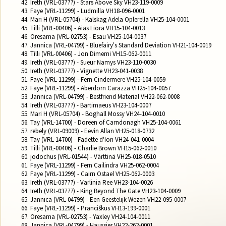
42. Ireth (VRL-03777) - Stars Above Sky VH23-119-0009

43. Faye (VRL-11299) - Ludmilla VH18-096-0001

44. Mari H (VRL-05704) - Kalskag Adela Oplerella VH25-104-0001

45. Tilli (VRL-00406) - Aias Liora VH15-104-0013

46. Oresama (VRL-02753) - Esau VH25-104-0037

47. Jannica (VRL-04799) - Bluefairy's Standard Deviation VH21-104-0019

48. Tilli (VRL-00406) - Jon Dimemi VH15-062-0011

49. Ireth (VRL-03777) - Sueur Namys VH23-110-0030

50. Ireth (VRL-03777) - Vignette VH23-041-0038

51. Faye (VRL-11299) - Fern Cindermere VH25-104-0059

52. Faye (VRL-11299) - Aberdorn Carazza VH25-104-0057

53. Jannica (VRL-04799) - Bestfriend Material VH22-062-0008

54. Ireth (VRL-03777) - Bartimaeus VH23-104-0007

55. Mari H (VRL-05704) - Boghall Mossy VH24-104-0010

56. Tay (VRL-14700) - Doreen of Carndonagh VH25-104-0061

57. rebely (VRL-09009) - Eevin Allan VH25-018-0732

58. Tay (VRL-14700) - Fadette d'Ion VH24-041-0004

59. Tilli (VRL-00406) - Charlie Brown VH15-062-0010

60. jodochus (VRL-01544) - Värttinä VH25-018-0510

61. Faye (VRL-11299) - Fern Cailindra VH25-062-0004

62. Faye (VRL-11299) - Cairn Ostael VH25-062-0003

63. Ireth (VRL-03777) - Varlinia Ree VH23-104-0026

64. Ireth (VRL-03777) - King Beyond The Gate VH23-104-0009

65. Jannica (VRL-04799) - Een Geestelijk Wezen VH22-095-0007

66. Faye (VRL-11299) - Pranciškus VH13-199-0001

67. Oresama (VRL-02753) - Yaxley VH24-104-0011

68. Jannica (VRL-04799) - Haussier VH22-262-0001
