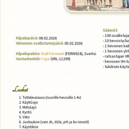
Säännöt:
- 100 osallistuj
Kilpailupäivä:
06.02.2026
- 10 hevosta/l
Viimeinen osallistumispäivä:
05.02.2026
- 1 hevonen kaik
- 1 hevonen yh
Kilpailupaikka:
Stall Fernweh
(FERN924), Sveitsi
- ratsastajan V
Vastuuhenkilö:
Faye
(VRL-11299)
- hevosen VH-t
- tuloksiin käy
Luokat
	1. Tottelevaisuus (nuorille hevosille 1-4v)

	2. Käyttöajo

	3. Metsäajo

	4. Kyntö

	5. Veto 

	6. Juoksukoe (vain sh, döle, prh ja kv-ravurit)

	7. Käyntikoe
