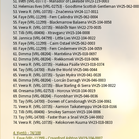
51. Ireth (VRL-03777) - Mariador of Lakeside VH23-119-0003

52. Helemias Ilves (VRL-02753) - Goodtime Scottish Gentleman VH25-062-0002
53. Veera R. (VRL-10735) - Značennia VH24-117-0011

54. Faye (VRL-11299) - Fern Cailindra VH25-062-0004

55. Faye (VRL-11299) - Blackmarrow Balaena VH25-104-0058

56. Veera R. (VRL-10735) - Mildríðr Nøn VH22-270-0035

57. Tilli (VRL-00406) - Xtravganz VH15-104-0008

58. Jannica (VRL-04799) - Little Lies VH22-104-0022

59. Faye (VRL-11299) - Cairn Ostael VH25-062-0003

60. Faye (VRL-11299) - Fern Cindermere VH25-104-0059

61. Dimma (VRL-08204) - Manteliina VH25-018-0697

62. Dimma (VRL-08204) - Riekkomieli VH25-018-0696

63. Veera R. (VRL-10735) - Hakkaa Päälle VH23-018-0374

64. Tay (VRL-14700) - Rule the World VH25-046-0044

65. Veera R. (VRL-10735) - Sysän Myéra VH20-041-0028

66. Dimma (VRL-08204) - Lorcán Darragh VH26-046-0003

67. Veera R. (VRL-10735) - Blue Starling di Sierra VH25-104-0022

68. Oresama (VRL-02753) - Horcrux VH18-104-0019

69. Dimma (VRL-08204) - Fionnbharr VH25-046-0036

70. Tay (VRL-14700) - Doreen of Carndonagh VH25-104-0061

71. Veera R. (VRL-10735) - Aarnion Taikatemppu VH24-018-0166

72. Tilli (VRL-00406) - Smokey Samson VH15-104-0006

73. Tay (VRL-14700) - Faster than a Snail VH25-144-0002

74. Veera R. (VRL-10735) - Kelokorven Kuurna VH23-018-0833

4. Kyntö - 74/100
1. Faye (VRL-11299) - Craanford Ashton VH19-104-0007