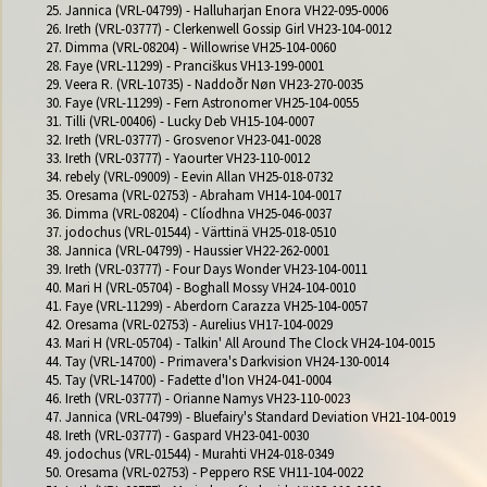
25. Jannica (VRL-04799) - Halluharjan Enora VH22-095-0006

26. Ireth (VRL-03777) - Clerkenwell Gossip Girl VH23-104-0012

27. Dimma (VRL-08204) - Willowrise VH25-104-0060

28. Faye (VRL-11299) - Pranciškus VH13-199-0001

29. Veera R. (VRL-10735) - Naddoðr Nøn VH23-270-0035

30. Faye (VRL-11299) - Fern Astronomer VH25-104-0055

31. Tilli (VRL-00406) - Lucky Deb VH15-104-0007

32. Ireth (VRL-03777) - Grosvenor VH23-041-0028

33. Ireth (VRL-03777) - Yaourter VH23-110-0012

34. rebely (VRL-09009) - Eevin Allan VH25-018-0732

35. Oresama (VRL-02753) - Abraham VH14-104-0017

36. Dimma (VRL-08204) - Clíodhna VH25-046-0037

37. jodochus (VRL-01544) - Värttinä VH25-018-0510

38. Jannica (VRL-04799) - Haussier VH22-262-0001

39. Ireth (VRL-03777) - Four Days Wonder VH23-104-0011

40. Mari H (VRL-05704) - Boghall Mossy VH24-104-0010

41. Faye (VRL-11299) - Aberdorn Carazza VH25-104-0057

42. Oresama (VRL-02753) - Aurelius VH17-104-0029

43. Mari H (VRL-05704) - Talkin' All Around The Clock VH24-104-0015

44. Tay (VRL-14700) - Primavera's Darkvision VH24-130-0014

45. Tay (VRL-14700) - Fadette d'Ion VH24-041-0004

46. Ireth (VRL-03777) - Orianne Namys VH23-110-0023

47. Jannica (VRL-04799) - Bluefairy's Standard Deviation VH21-104-0019

48. Ireth (VRL-03777) - Gaspard VH23-041-0030

49. jodochus (VRL-01544) - Murahti VH24-018-0349

50. Oresama (VRL-02753) - Peppero RSE VH11-104-0022
