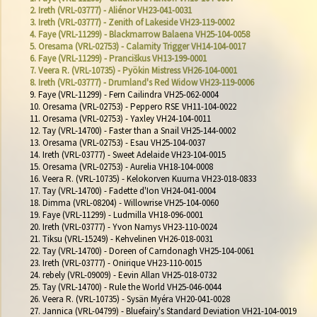
2. Ireth (VRL-03777) - Aliénor VH23-041-0031
3. Ireth (VRL-03777) - Zenith of Lakeside VH23-119-0002
4. Faye (VRL-11299) - Blackmarrow Balaena VH25-104-0058
5. Oresama (VRL-02753) - Calamity Trigger VH14-104-0017
6. Faye (VRL-11299) - Pranciškus VH13-199-0001
7. Veera R. (VRL-10735) - Pyökin Mistress VH26-104-0001
8. Ireth (VRL-03777) - Drumland's Red Widow VH23-119-0006
9. Faye (VRL-11299) - Fern Cailindra VH25-062-0004

10. Oresama (VRL-02753) - Peppero RSE VH11-104-0022

11. Oresama (VRL-02753) - Yaxley VH24-104-0011

12. Tay (VRL-14700) - Faster than a Snail VH25-144-0002

13. Oresama (VRL-02753) - Esau VH25-104-0037

14. Ireth (VRL-03777) - Sweet Adelaide VH23-104-0015

15. Oresama (VRL-02753) - Aurelia VH18-104-0008

16. Veera R. (VRL-10735) - Kelokorven Kuurna VH23-018-0833

17. Tay (VRL-14700) - Fadette d'Ion VH24-041-0004

18. Dimma (VRL-08204) - Willowrise VH25-104-0060

19. Faye (VRL-11299) - Ludmilla VH18-096-0001

20. Ireth (VRL-03777) - Yvon Namys VH23-110-0024

21. Tiksu (VRL-15249) - Kehvelinen VH26-018-0031

22. Tay (VRL-14700) - Doreen of Carndonagh VH25-104-0061

23. Ireth (VRL-03777) - Onirique VH23-110-0015

24. rebely (VRL-09009) - Eevin Allan VH25-018-0732

25. Tay (VRL-14700) - Rule the World VH25-046-0044

26. Veera R. (VRL-10735) - Sysän Myéra VH20-041-0028

27. Jannica (VRL-04799) - Bluefairy's Standard Deviation VH21-104-0019
