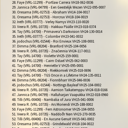
28. Faye (VRL-11299) - Portlaw Carrera VH18-062-0036

29. Jannica (VRL-04799) - Een Geestelijk Wezen VH22-095-0007

30. Oresama (VRL-02753) - Abraham VH14-104-0017

31. Oresama (VRL-02753) - Horcrux VH18-104-0019

32. Ireth (VRL-03777) - Verley Namys VH23-110-0020

33. Veera R. (VRL-10735) - Hakkaa Päälle VH23-018-0374

34. Tay (VRL-14700) - Primavera's Darkvision VH24-130-0014

35. Ireth (VRL-03777) - Colombe VH23-041-0032

36. jodochus (VRL-01544) - Roi Envieux VH25-108-0001

37. Dimma (VRL-08204) - Branford VH25-104-0056

38. Veera R. (VRL-10735) - Značennia VH24-117-0011

39. Tay (VRL-14700) - Violette VH25-159-0001

40. Faye (VRL-11299) - Cairn Ostael VH25-062-0003

41. Tay (VRL-14700) - Henriette V VH25-095-0001

42. Dimma (VRL-08204) - Riekkomieli VH25-018-0696

43. Tay (VRL-14700) - TGS Once in a Lifetime VH24-135-0011

44. Dimma (VRL-08204) - Fionnbharr VH25-046-0036

45. jodochus (VRL-01544) - Nottings Bayleaf VH25-104-0002

46. Veera R. (VRL-10735) - Aarnion Taikatemppu VH24-018-0166

47. Jannica (VRL-04799) - Halluharjan Vaapukka VH22-018-0960

48. Tilli (VRL-00406) - Nambalia of Jura VH15-041-0006

49. Veera R. (VRL-10735) - Ars Moriendi﻿ VH25-188-0002

50. Faye (VRL-11299) - Fern Astronomer VH25-104-0055

51. Veera R. (VRL-10735) - Naddoðr Nøn VH23-270-0035

52. Tilli (VRL-00406) - En Aucune Genuit VH15-041-0002

53. Oresama (VRL-02753) - Grindelwald VH18-104-0022
