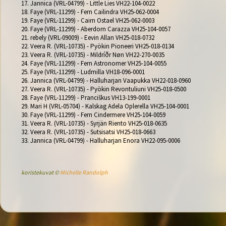
17. Jannica (VRL-04799) - Little Lies VH22-104-0022

18. Faye (VRL-11299) - Fern Cailindra VH25-062-0004

19. Faye (VRL-11299) - Cairn Ostael VH25-062-0003

20. Faye (VRL-11299) - Aberdorn Carazza VH25-104-0057

21. rebely (VRL-09009) - Eevin Allan VH25-018-0732

22. Veera R. (VRL-10735) - Pyökin Pioneeri VH25-018-0134

23. Veera R. (VRL-10735) - Mildríðr Nøn VH22-270-0035

24. Faye (VRL-11299) - Fern Astronomer VH25-104-0055

25. Faye (VRL-11299) - Ludmilla VH18-096-0001

26. Jannica (VRL-04799) - Halluharjan Vaapukka VH22-018-0960

27. Veera R. (VRL-10735) - Pyökin Revontuliuni VH25-018-0500

28. Faye (VRL-11299) - Pranciškus VH13-199-0001

29. Mari H (VRL-05704) - Kalskag Adela Oplerella VH25-104-0001

30. Faye (VRL-11299) - Fern Cindermere VH25-104-0059

31. Veera R. (VRL-10735) - Syrjän Riento VH25-018-0635

32. Veera R. (VRL-10735) - Sutsisatsi VH25-018-0663

koristekuvat ©
Michelle Randolph