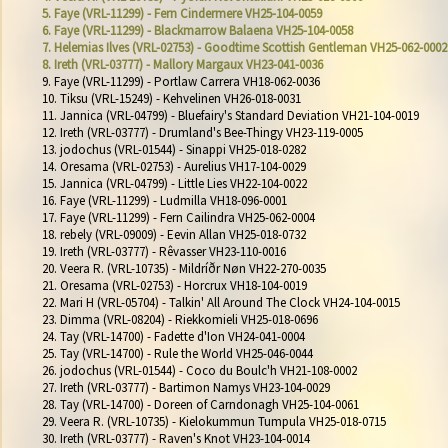
5. Faye (VRL-11299) - Fern Cindermere VH25-104-0059
6. Faye (VRL-11299) - Blackmarrow Balaena VH25-104-0058
7. Helemias Ilves (VRL-02753) - Goodtime Scottish Gentleman VH25-062-0002
8. Ireth (VRL-03777) - Mallory Margaux VH23-041-0036
9. Faye (VRL-11299) - Portlaw Carrera VH18-062-0036

10. Tiksu (VRL-15249) - Kehvelinen VH26-018-0031

11. Jannica (VRL-04799) - Bluefairy's Standard Deviation VH21-104-0019

12. Ireth (VRL-03777) - Drumland's Bee-Thingy VH23-119-0005

13. jodochus (VRL-01544) - Sinappi VH25-018-0282

14. Oresama (VRL-02753) - Aurelius VH17-104-0029

15. Jannica (VRL-04799) - Little Lies VH22-104-0022

16. Faye (VRL-11299) - Ludmilla VH18-096-0001

17. Faye (VRL-11299) - Fern Cailindra VH25-062-0004

18. rebely (VRL-09009) - Eevin Allan VH25-018-0732

19. Ireth (VRL-03777) - Rêvasser VH23-110-0016

20. Veera R. (VRL-10735) - Mildríðr Nøn VH22-270-0035

21. Oresama (VRL-02753) - Horcrux VH18-104-0019

22. Mari H (VRL-05704) - Talkin' All Around The Clock VH24-104-0015

23. Dimma (VRL-08204) - Riekkomieli VH25-018-0696

24. Tay (VRL-14700) - Fadette d'Ion VH24-041-0004

25. Tay (VRL-14700) - Rule the World VH25-046-0044

26. jodochus (VRL-01544) - Coco du Boulc'h VH21-108-0002

27. Ireth (VRL-03777) - Bartimon Namys VH23-104-0029

28. Tay (VRL-14700) - Doreen of Carndonagh VH25-104-0061

29. Veera R. (VRL-10735) - Kielokummun Tumpula VH25-018-0715

30. Ireth (VRL-03777) - Raven's Knot VH23-104-0014
