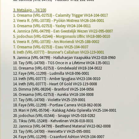
3. Metsäajo - 74/100
1. Oresama (VRL-02753) - Calamity Trigger VH14-104-0017
2. Veera R. (VRL-10735) - Pyökin Mistress VH26-104-0001
3. Oresama (VRL-02753) - Yaxley VH24-104-0011
4. Jannica (VRL-04799) - Een Geestelijk Wezen VH22-095-0007
5. jodochus (VRL-01544) - Morgonsols Ulfric VH18-080-0010
6. Veera R. (VRL-10735) - Ars Moriendi﻿ VH25-188-0002
7. Oresama (VRL-02753) - Esau VH25-104-0037
8. Ireth (VRL-03777) - Brunner's Callahan VH23-119-0001
9. Jannica (VRL-04799) - Halluharjan Vaapukka VH22-018-0960

10. Tay (VRL-14700) - TGS Once in a Lifetime VH24-135-0011

11. Oresama (VRL-02753) - Grindelwald VH18-104-0022

12. Faye (VRL-11299) - Ludmilla VH18-096-0001

13. Ireth (VRL-03777) - Amber Spyglass VH23-104-0010

14. Ireth (VRL-03777) - Heart Of Gold VH23-119-0008

15. Dimma (VRL-08204) - Branford VH25-104-0056

16. Oresama (VRL-02753) - Aurelia VH18-104-0008

17. Tay (VRL-14700) - Violette VH25-159-0001

18. Faye (VRL-11299) - Portlaw Carrera VH18-062-0036

19. Mari H (VRL-05704) - Kalskag Adela Oplerella VH25-104-0001

20. jodochus (VRL-01544) - Sinappi VH25-018-0282

21. Tiksu (VRL-15249) - Kehvelinen VH26-018-0031

22. Jannica (VRL-04799) - Bestfriend Material VH22-062-0008

23. Tay (VRL-14700) - Henriette V VH25-095-0001

24. Faye (VRL-11299) - Craanford Ashton VH19-104-0007
