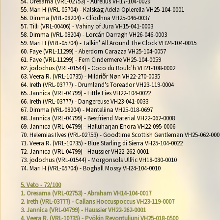
54. Oresama (VRL-02753) - Aurelius VH17-104-0029

55. Mari H (VRL-05704) - Kalskag Adela Oplerella VH25-104-0001

56. Dimma (VRL-08204) - Clíodhna VH25-046-0037

57. Tilli (VRL-00406) - Vahiny of Jura VH15-041-0003

58. Dimma (VRL-08204) - Lorcán Darragh VH26-046-0003

59. Mari H (VRL-05704) - Talkin' All Around The Clock VH24-104-0015

60. Faye (VRL-11299) - Aberdorn Carazza VH25-104-0057

61. Faye (VRL-11299) - Fern Cindermere VH25-104-0059

62. jodochus (VRL-01544) - Coco du Boulc'h VH21-108-0002

63. Veera R. (VRL-10735) - Mildríðr Nøn VH22-270-0035

64. Ireth (VRL-03777) - Drumland's Toreador VH23-119-0004

65. Jannica (VRL-04799) - Little Lies VH22-104-0022

66. Ireth (VRL-03777) - Dangereuse VH23-041-0033

67. Dimma (VRL-08204) - Manteliina VH25-018-0697

68. Jannica (VRL-04799) - Bestfriend Material VH22-062-0008

69. Jannica (VRL-04799) - Halluharjan Enora VH22-095-0006

70. Helemias Ilves (VRL-02753) - Goodtime Scottish Gentleman VH25-062-0002
71. Veera R. (VRL-10735) - Blue Starling di Sierra VH25-104-0022

72. Jannica (VRL-04799) - Haussier VH22-262-0001

73. jodochus (VRL-01544) - Morgonsols Ulfric VH18-080-0010

74. Mari H (VRL-05704) - Boghall Mossy VH24-104-0010

5. Veto - 72/100
1. Oresama (VRL-02753) - Abraham VH14-104-0017
2. Ireth (VRL-03777) - Callans Hoccuspoccus VH23-119-0007
3. Jannica (VRL-04799) - Haussier VH22-262-0001
4. Veera R. (VRL-10735) - Pyökin Revontuliuni VH25-018-0500