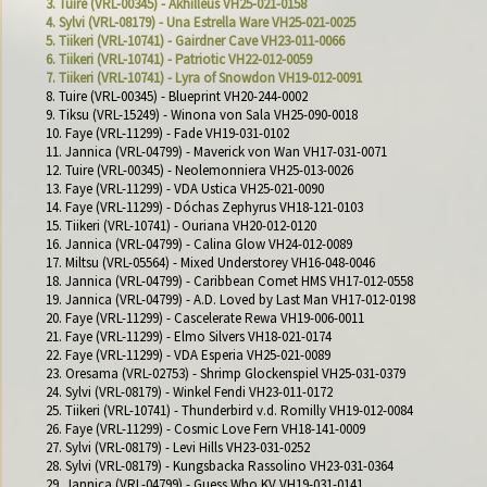
3. Tuire (VRL-00345) - Akhilleus VH25-021-0158
4. Sylvi (VRL-08179) - Una Estrella Ware VH25-021-0025
5. Tiikeri (VRL-10741) - Gairdner Cave VH23-011-0066
6. Tiikeri (VRL-10741) - Patriotic VH22-012-0059
7. Tiikeri (VRL-10741) - Lyra of Snowdon VH19-012-0091
8. Tuire (VRL-00345) - Blueprint VH20-244-0002

9. Tiksu (VRL-15249) - Winona von Sala VH25-090-0018

10. Faye (VRL-11299) - Fade VH19-031-0102

11. Jannica (VRL-04799) - Maverick von Wan VH17-031-0071

12. Tuire (VRL-00345) - Neolemonniera VH25-013-0026

13. Faye (VRL-11299) - VDA Ustica VH25-021-0090

14. Faye (VRL-11299) - Dóchas Zephyrus VH18-121-0103

15. Tiikeri (VRL-10741) - Ouriana VH20-012-0120

16. Jannica (VRL-04799) - Calina Glow VH24-012-0089

17. Miltsu (VRL-05564) - Mixed Understorey VH16-048-0046

18. Jannica (VRL-04799) - Caribbean Comet HMS VH17-012-0558

19. Jannica (VRL-04799) - A.D. Loved by Last Man VH17-012-0198

20. Faye (VRL-11299) - Cascelerate Rewa VH19-006-0011

21. Faye (VRL-11299) - Elmo Silvers VH18-021-0174

22. Faye (VRL-11299) - VDA Esperia VH25-021-0089

23. Oresama (VRL-02753) - Shrimp Glockenspiel VH25-031-0379

24. Sylvi (VRL-08179) - Winkel Fendi VH23-011-0172

25. Tiikeri (VRL-10741) - Thunderbird v.d. Romilly VH19-012-0084

26. Faye (VRL-11299) - Cosmic Love Fern VH18-141-0009

27. Sylvi (VRL-08179) - Levi Hills VH23-031-0252

28. Sylvi (VRL-08179) - Kungsbacka Rassolino VH23-031-0364

29. Jannica (VRL-04799) - Guess Who KV VH19-031-0141
