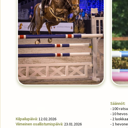
Säännöt:
- 100 rats
- 10 hevos
Kilpailupäivä:
12.02.2026
- 2 luokk
Viimeinen osallistumispäivä:
23.01.2026
- 1 hevon