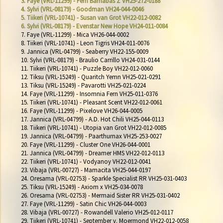
3. Faye (VRL-11299) - Fern Barnabas Z VH25-272-0188
4. Sylvi (VRL-08179) - Goodman VH24-044-0046
5. Tiikeri (VRL-10741) - Susan van Grot VH22-012-0082
6. Sylvi (VRL-08179) - Evenstar New Hope VH24-011-0084
7. Faye (VRL-11299) - Mica VH26-044-0002

8. Tiikeri (VRL-10741) - Leon Tigris VH24-011-0076

9. Jannica (VRL-04799) - Seaberry VH22-155-0009

10. Sylvi (VRL-08179) - Braulio Carrillo VH24-031-0144

11. Tiikeri (VRL-10741) - Puzzle Boy VH22-012-0060

12. Tiksu (VRL-15249) - Quaritch Yemn VH25-021-0291

13. Tiksu (VRL-15249) - Pavarotti VH25-021-0224

14. Faye (VRL-11299) - Insomnia Fern VH25-011-0376

15. Tiikeri (VRL-10741) - Pleasant Scent VH22-012-0061

16. Faye (VRL-11299) - Pixelove VH26-044-0005

17. Jannica (VRL-04799) - A.D. Hot Chili VH25-044-0113

18. Tiikeri (VRL-10741) - Utopia van Grot VH22-012-0085

19. Jannica (VRL-04799) - Paarthurnax VH25-253-0027

20. Faye (VRL-11299) - Cluster One VH26-044-0001

21. Jannica (VRL-04799) - Dreamer HMS VH22-012-0113

22. Tiikeri (VRL-10741) - Vodyanoy VH22-012-0041

23. Vibaja (VRL-00727) - Mamacita VH25-044-0197

24. Oresama (VRL-02753) - Sparkle Specialist RR VH25-031-0403

25. Tiksu (VRL-15249) - Axiom x VH25-034-0078

26. Oresama (VRL-02753) - Mermaid Sister RR VH25-031-0402

27. Faye (VRL-11299) - Satin Chic VH26-044-0003

28. Vibaja (VRL-00727) - Rowandell Valerio VH25-012-0117

29. Tiikeri (VRL-10741) - September v. Moermond VH22-012-0058
