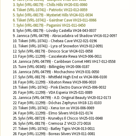
3. Sylvi (VRL-08179) - Chills Hills VH20-031-0060
4. Tiikeri (VRL-10741) - Patriotic VH22-012-0059
5. Sylvi (VRL-08179) - Mysteriet Hills VH24-021-0034
6. Tiikeri (VRL-10741) - Gairdner Cave VH23-011-0066
7. Sylvi (VRL-08179) - Paganini VH21-011-0450
8. Sylvi (VRL-08179) - Lövsby Castella VH24-043-0037

9. Jannica (VRL-04799) - Abracadabra vd Shadow VH16-012-0097

10. Tiikeri (VRL-10741) - Chelsea Cave VH22-021-0196

11. Tiikeri (VRL-10741) - Lyra of Snowdon VH19-012-0091

12. Sylvi (VRL-08179) - Dinoco Scar VH24-021-0058

13. Faye (VRL-11299) - Cascelerate Rewa VH19-006-0011

14. Jannica (VRL-04799) - Caribbean Comet HMS VH17-012-0558

15. Tuire (VRL-00345) - Billingsley VH20-006-0187

16. Jannica (VRL-04799) - Mochachino VH19-031-0050

17. Sylvi (VRL-08179) - Whitfield High End xx VH24-006-0100

18. Faye (VRL-11299) - Xibaton Rewa VH19-006-0010

19. Tiikeri (VRL-10741) - Pink Electro Dance VH15-006-0032

20. Faye (VRL-11299) - VDA Esperia VH25-021-0089

21. Jannica (VRL-04799) - A.D. Original Beauty VH20-012-0173

22. Faye (VRL-11299) - Dóchas Zephyrus VH18-121-0103

23. Tiikeri (VRL-10741) - Xena Ion xx VH16-006-0069

24. Faye (VRL-11299) - Elmo Silvers VH18-021-0174

25. Sylvi (VRL-08719) - Krunebys Il Chicco VH25-031-0048

26. Sylvi (VRL-08179) - Cremosa Z VH22-272-0016

27. Tiikeri (VRL-10741) - Batley Tigris VH24-013-0011

28. Faye (VRL-11299) - Boreas Silvers VH19-011-0081
