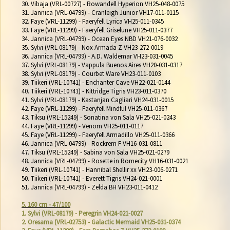
30. Vibaja (VRL-00727) - Rowandell Hyperion VH25-048-0075

31. Jannica (VRL-04799) - Cranleigh Junior VH17-011-0115

32. Faye (VRL-11299) - Faeryfell Lyrica VH25-011-0345

33. Faye (VRL-11299) - Faeryfell Griselune VH25-011-0377

34. Jannica (VRL-04799) - Ocean Eyes NBD VH21-076-0032

35. Sylvi (VRL-08179) - Nox Armada Z VH23-272-0019

36. Jannica (VRL-04799) - A.D. Waldemar VH23-031-0045

37. Sylvi (VRL-08179) - Vappula Buenos Aires VH20-031-0317

38. Sylvi (VRL-08179) - Courbet Ware VH23-011-0103

39. Tiikeri (VRL-10741) - Enchanter Cave VH22-021-0144

40. Tiikeri (VRL-10741) - Kittridge Tigris VH23-011-0370

41. Sylvi (VRL-08179) - Kastanjan Cagliari VH24-031-0015

42. Faye (VRL-11299) - Faeryfell Mindful VH25-011-0367

43. Tiksu (VRL-15249) - Sonatina von Sala VH25-021-0243

44. Faye (VRL-11299) - Venom VH25-011-0117

45. Faye (VRL-11299) - Faeryfell Armadillo VH25-011-0366

46. Jannica (VRL-04799) - Rockrem F VH16-031-0811

47. Tiksu (VRL-15249) - Sabina von Sala VH25-021-0279

48. Jannica (VRL-04799) - Rosette in Romecity VH16-031-0021

49. Tiikeri (VRL-10741) - Hannibal Shellir xx VH23-006-0271

50. Tiikeri (VRL-10741) - Everett Tigris VH24-021-0001

51. Jannica (VRL-04799) - Zelda BH VH23-011-0412

5. 160 cm - 47/100
1. Sylvi (VRL-08179) - Peregrin VH24-021-0027
2. Oresama (VRL-02753) - Galactic Mermaid VH25-031-0374