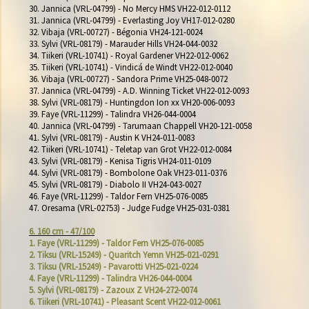
30. Jannica (VRL-04799) - No Mercy HMS VH22-012-0112

31. Jannica (VRL-04799) - Everlasting Joy VH17-012-0280

32. Vibaja (VRL-00727) - Bégonia VH24-121-0024

33. Sylvi (VRL-08179) - Marauder Hills VH24-044-0032

34. Tiikeri (VRL-10741) - Royal Gardener VH22-012-0062

35. Tiikeri (VRL-10741) - Vindicá de Windt VH22-012-0040

36. Vibaja (VRL-00727) - Sandora Prime VH25-048-0072

37. Jannica (VRL-04799) - A.D. Winning Ticket VH22-012-0093

38. Sylvi (VRL-08179) - Huntingdon Ion xx VH20-006-0093

39. Faye (VRL-11299) - Talindra VH26-044-0004

40. Jannica (VRL-04799) - Tarumaan Chappell VH20-121-0058

41. Sylvi (VRL-08179) - Austin K VH24-011-0083

42. Tiikeri (VRL-10741) - Teletap van Grot VH22-012-0084

43. Sylvi (VRL-08179) - Kenisa Tigris VH24-011-0109

44. Sylvi (VRL-08179) - Bombolone Oak VH23-011-0376

45. Sylvi (VRL-08179) - Diabolo II VH24-043-0027

46. Faye (VRL-11299) - Taldor Fern VH25-076-0085

47. Oresama (VRL-02753) - Judge Fudge VH25-031-0381

6. 160 cm - 47/100
1. Faye (VRL-11299) - Taldor Fern VH25-076-0085
2. Tiksu (VRL-15249) - Quaritch Yemn VH25-021-0291
3. Tiksu (VRL-15249) - Pavarotti VH25-021-0224
4. Faye (VRL-11299) - Talindra VH26-044-0004
5. Sylvi (VRL-08179) - Zazoux Z VH24-272-0074
6. Tiikeri (VRL-10741) - Pleasant Scent VH22-012-0061