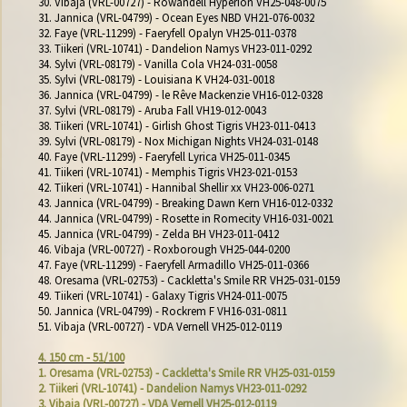
30. Vibaja (VRL-00727) - Rowandell Hyperion VH25-048-0075

31. Jannica (VRL-04799) - Ocean Eyes NBD VH21-076-0032

32. Faye (VRL-11299) - Faeryfell Opalyn VH25-011-0378

33. Tiikeri (VRL-10741) - Dandelion Namys VH23-011-0292

34. Sylvi (VRL-08179) - Vanilla Cola VH24-031-0058

35. Sylvi (VRL-08179) - Louisiana K VH24-031-0018

36. Jannica (VRL-04799) - le Rêve Mackenzie VH16-012-0328

37. Sylvi (VRL-08179) - Aruba Fall VH19-012-0043

38. Tiikeri (VRL-10741) - Girlish Ghost Tigris VH23-011-0413

39. Sylvi (VRL-08179) - Nox Michigan Nights VH24-031-0148

40. Faye (VRL-11299) - Faeryfell Lyrica VH25-011-0345

41. Tiikeri (VRL-10741) - Memphis Tigris VH23-021-0153

42. Tiikeri (VRL-10741) - Hannibal Shellir xx VH23-006-0271

43. Jannica (VRL-04799) - Breaking Dawn Kern VH16-012-0332

44. Jannica (VRL-04799) - Rosette in Romecity VH16-031-0021

45. Jannica (VRL-04799) - Zelda BH VH23-011-0412

46. Vibaja (VRL-00727) - Roxborough VH25-044-0200

47. Faye (VRL-11299) - Faeryfell Armadillo VH25-011-0366

48. Oresama (VRL-02753) - Cackletta's Smile RR VH25-031-0159

49. Tiikeri (VRL-10741) - Galaxy Tigris VH24-011-0075

50. Jannica (VRL-04799) - Rockrem F VH16-031-0811

51. Vibaja (VRL-00727) - VDA Vernell VH25-012-0119

4. 150 cm - 51/100
1. Oresama (VRL-02753) - Cackletta's Smile RR VH25-031-0159
2. Tiikeri (VRL-10741) - Dandelion Namys VH23-011-0292
3. Vibaja (VRL-00727) - VDA Vernell VH25-012-0119