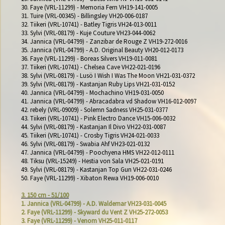
30. Faye (VRL-11299) - Memoria Fern VH19-141-0005

31. Tuire (VRL-00345) - Billingsley VH20-006-0187

32. Tiikeri (VRL-10741) - Batley Tigris VH24-013-0011

33. Sylvi (VRL-08179) - Kuje Couture VH23-044-0062

34. Jannica (VRL-04799) - Zanzibar de Rouge Z VH19-272-0016

35. Jannica (VRL-04799) - A.D. Original Beauty VH20-012-0173

36. Faye (VRL-11299) - Boreas Silvers VH19-011-0081

37. Tiikeri (VRL-10741) - Chelsea Cave VH22-021-0196

38. Sylvi (VRL-08179) - Lusö I Wish I Was The Moon VH21-031-0372

39. Sylvi (VRL-08179) - Kastanjan Ruby Lips VH21-031-0152

40. Jannica (VRL-04799) - Mochachino VH19-031-0050

41. Jannica (VRL-04799) - Abracadabra vd Shadow VH16-012-0097

42. rebely (VRL-09009) - Solemn Sadness VH25-031-0377

43. Tiikeri (VRL-10741) - Pink Electro Dance VH15-006-0032

44. Sylvi (VRL-08179) - Kastanjan Il Divo VH22-031-0087

45. Tiikeri (VRL-10741) - Crosby Tigris VH24-021-0033

46. Sylvi (VRL-08179) - Swabia Ahf VH23-021-0132

47. Jannica (VRL-04799) - Poochyena HMS VH22-012-0111

48. Tiksu (VRL-15249) - Hestia von Sala VH25-021-0191

49. Sylvi (VRL-08179) - Kastanjan Top Gun VH22-031-0246

50. Faye (VRL-11299) - Xibaton Rewa VH19-006-0010

3. 150 cm - 51/100
1. Jannica (VRL-04799) - A.D. Waldemar VH23-031-0045
2. Faye (VRL-11299) - Skyward du Vent Z VH25-272-0053
3. Faye (VRL-11299) - Venom VH25-011-0117