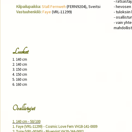
- ratsasta
Kilpailupaikka:
Stall Fernweh
(FERN9204), Sveitsi
- hevosen 
Vastuuhenkilö:
Faye
(VRL-11299)
- tuloksii
- osallist
- vain yht
mahdollis
Luokat
1. 140 cm 

2. 140 cm 

3. 150 cm 

4. 150 cm 

5. 160 cm 

6. 160 cm 

Osallistujat
1. 140 cm - 50/100
1. Faye (VRL-11299) - Cosmic Love Fern VH18-141-0009
2. Tuire (VRL-00345) - Blueprint VH20-244-0002