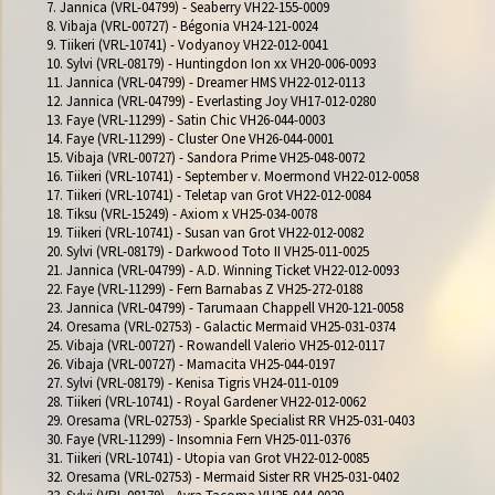
7. Jannica (VRL-04799) - Seaberry VH22-155-0009

8. Vibaja (VRL-00727) - Bégonia VH24-121-0024

9. Tiikeri (VRL-10741) - Vodyanoy VH22-012-0041

10. Sylvi (VRL-08179) - Huntingdon Ion xx VH20-006-0093

11. Jannica (VRL-04799) - Dreamer HMS VH22-012-0113

12. Jannica (VRL-04799) - Everlasting Joy VH17-012-0280

13. Faye (VRL-11299) - Satin Chic VH26-044-0003

14. Faye (VRL-11299) - Cluster One VH26-044-0001

15. Vibaja (VRL-00727) - Sandora Prime VH25-048-0072

16. Tiikeri (VRL-10741) - September v. Moermond VH22-012-0058

17. Tiikeri (VRL-10741) - Teletap van Grot VH22-012-0084

18. Tiksu (VRL-15249) - Axiom x VH25-034-0078

19. Tiikeri (VRL-10741) - Susan van Grot VH22-012-0082

20. Sylvi (VRL-08179) - Darkwood Toto II VH25-011-0025

21. Jannica (VRL-04799) - A.D. Winning Ticket VH22-012-0093

22. Faye (VRL-11299) - Fern Barnabas Z VH25-272-0188

23. Jannica (VRL-04799) - Tarumaan Chappell VH20-121-0058

24. Oresama (VRL-02753) - Galactic Mermaid VH25-031-0374

25. Vibaja (VRL-00727) - Rowandell Valerio VH25-012-0117

26. Vibaja (VRL-00727) - Mamacita VH25-044-0197

27. Sylvi (VRL-08179) - Kenisa Tigris VH24-011-0109

28. Tiikeri (VRL-10741) - Royal Gardener VH22-012-0062

29. Oresama (VRL-02753) - Sparkle Specialist RR VH25-031-0403

30. Faye (VRL-11299) - Insomnia Fern VH25-011-0376

31. Tiikeri (VRL-10741) - Utopia van Grot VH22-012-0085

32. Oresama (VRL-02753) - Mermaid Sister RR VH25-031-0402
