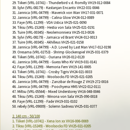
29. Tiikeri (VRL-10741) - Thunderbird v.d. Romilly VH19-012-0084

30. Sylvi (VRL-08179) - Kastanjan Encanto VH22-031-0046

31. Jannica (VRL-04799) - Maverick von Wan VH17-031-0071

32. Jannica (VRL-04799) - Calina Glow VH24-012-0089

33. Faye (VRL-11299) - VDA Ustica VH25-021-0090

34. Tiksu (VRL-15249) - Hestia von Sala VH25-021-0191

35. Tuire (VRL-00345) - Neolemonniera VH25-013-0026

36. Sylvi (VRL-08179) - Jamaica vd Brant VH24-012-0013

37. Tuire (VRL-00345) - Akhilleus VH25-021-0158

38. Jannica (VRL-04799) - A.D. Loved by Last Man VH17-012-0198

39. Oresama (VRL-02753) - Shrimp Glockenspiel VH25-031-0379

40. Tiikeri (VRL-10741) - Ouriana VH20-012-0120

41. Jannica (VRL-04799) - Guess Who KV VH19-031-0141

42. Faye (VRL-11299) - Memoria Fern VH19-141-0005

43. Tiikeri (VRL-10741) - Crosby Tigris VH24-021-0033

44. Tiksu (VRL-15249) - Woolsocks FD VH25-021-0205

45. Jannica (VRL-04799) - Zanzibar de Rouge Z VH19-272-0016

46. Jannica (VRL-04799) - Poochyena HMS VH22-012-0111

47. Miltsu (VRL-05564) - Mixed Understorey VH16-048-0046

48. Tiksu (VRL-15249) - Winona von Sala VH25-090-0018

49. Faye (VRL-11299) - Fade VH19-031-0102

50. rebely (VRL-09009) - Solemn Sadness VH25-031-0377

2. 140 cm - 50/100
1. Tiikeri (VRL-10741) - Xena Ion xx VH16-006-0069
2. Tiksu (VRL-15249) - Woolsocks FD VH25-021-0205