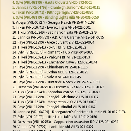
4. Sylvi (VRL-08179) - Haute Clover Z VH20-272-0001
5. Jannica (VRL-04799) - Cranleigh Junior VH17-011-0115
6. Tiikeri (VRL-10741) - Kittridge Tigris VH23-011-0370
7. Sylvi (VRL-08179) - Blinding Lights Hills VH20-031-0059
8. Vibaja (VRL-00727) - Georgia Peach VH25-044-0198

9. Tiikeri (VRL-10741) - Everett Tigris VH24-021-0001

10. Tiksu (VRL-15249) - Sabina von Sala VH25-021-0279

11. Jannica (VRL-04799) - A.D. Chili Caramel VH17-044-0095

12. Faye (VRL-11299) - Arete du Vent Z VH25-272-0054

13. Tiikeri (VRL-10741) - Skrull BH VH21-021-0152

14. Sylvi (VRL-08179) - Romantika GG VH24-048-0038

15. Tiikeri (VRL-10741) - Valkyrie BH VH21-021-0153

16. Tiikeri (VRL-10741) - Enchanter Cave VH22-021-0144

17. Faye (VRL-11299) - Chinaberry VH25-011-0116

18. Sylvi (VRL-08179) - Exxina NBD VH21-021-0125

19. Sylvi (VRL-08179) - Ivalo K VH24-031-0045

20. Faye (VRL-11299) - Hunter du Rotch Z VH25-272-0170

21. Oresama (VRL-02753) - Custom Nuke RR VH25-031-0375

22. Tiksu (VRL-15249) - Sonatina von Sala VH25-021-0243

23. Faye (VRL-11299) - Faeryfell Griselune VH25-011-0377

24. Tiksu (VRL-15249) - Margaretha v. O VH25-013-0078

25. Faye (VRL-11299) - Faeryfell Mindful VH25-011-0367

26. Jannica (VRL-04799) - Rosegarden’s Christmas Miracle VH20-012-0174

27. Sylvi (VRL-08179) - Little Lulu Halifax VH18-012-0156

28. Oresama (VRL-02753) - Cappuccino Assassino RR VH25-031-0289

29. Vibaja (VRL-00727) - Lanthilde Ahf VH23-021-0327
