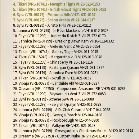
4. Tiikeri (VRL-10741) - Memphis Tigris VH23-021-0153
5. Tiikeri (VRL-10741) - Girlish Ghost Tigris VH23-011-0413
6. Sylvi (VRL-08179) - Pomona Hills VH21-031-0137
7. Sylvi (VRL-08179) - Scaon Arabia VH21-044-0137
8. Sylvi (VRL-08179) - Airisto Hills VH21-031-0212

9. Jannica (VRL-04799) - le Rêve Mackenzie VH16-012-0328

10. Faye (VRL-11299) - Hunter du Rotch Z VH25-272-0170

11. Jannica (VRL-04799) - Breaking Dawn Kern VH16-012-0332

12. Faye (VRL-11299) - Arete du Vent Z VH25-272-0054

13. Tiikeri (VRL-10741) - Galaxy Tigris VH24-011-0075

14. Tiksu (VRL-15249) - Margaretha v. O VH25-013-0078

15. Faye (VRL-11299) - Chinaberry VH25-011-0116

16. Sylvi (VRL-08179) - Kastanjan Qassini VH21-031-0377

17. Sylvi (VRL-08179) - Atlantica Even VH23-031-0251

18. Tiikeri (VRL-10741) - Skrull BH VH21-021-0152

19. Vibaja (VRL-00727) - Lanthilde Ahf VH23-021-0327

20. Oresama (VRL-02753) - Cappuccino Assassino RR VH25-031-0289

21. Faye (VRL-11299) - Skyward du Vent Z VH25-272-0053

22. Sylvi (VRL-08179) - Athene SWA VH20-021-0088

23. Faye (VRL-11299) - Faeryfell Opalyn VH25-011-0378

24. Jannica (VRL-04799) - A.D. Chili Caramel VH17-044-0095

25. Vibaja (VRL-00727) - Georgia Peach VH25-044-0198

26. Vibaja (VRL-00727) - Roxborough VH25-044-0200

27. Tiikeri (VRL-10741) - Valkyrie BH VH21-021-0153

28. Jannica (VRL-04799) - Rosegarden’s Christmas Miracle VH20-012-0174

29. Oresama (VRL-02753) - Custom Nuke RR VH25-031-0375
