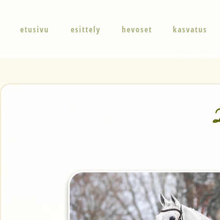
etusivu
esittely
hevoset
kasvatus
D