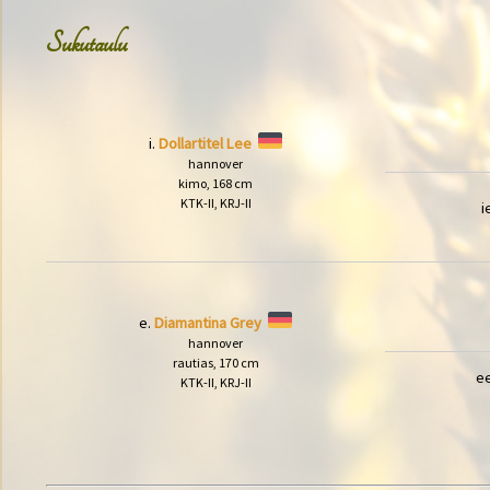
Sukutaulu
i.
Dollartitel Lee
hannover
kimo, 168 cm
KTK-II, KRJ-II
i
e.
Diamantina Grey
hannover
rautias, 170 cm
e
KTK-II, KRJ-II