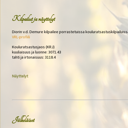
Kilpailut ja näyttelyt
Diorin v.d. Demure kilpailee porrastetuissa kouluratsastuskilpailuiss
VRL-profiili
Kouluratsastusjaos (KRJ)
kuuliaisuus ja luonne: 3071.43
tahti ja irtonaisuus: 3118.4
Näyttelyt
Jälkeläiset