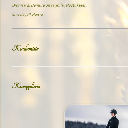
Diorin v.d. Demure on tarjolla jalostukseen.
ei vielä jälkeläisiä
Kuulumisia
Kuvagalleria