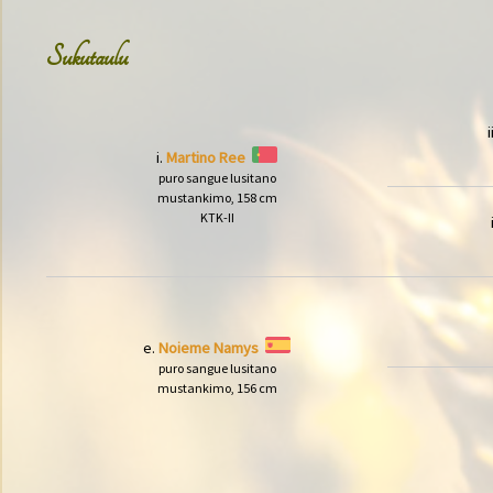
Sukutaulu
i
i.
Martino Ree
puro sangue lusitano
mustankimo, 158 cm
KTK-II
e.
Noieme Namys
puro sangue lusitano
mustankimo, 156 cm