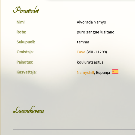
Perustiedot
Nimi:
Alvorada Namys
Rotu:
puro sangue lusitano
Sukupuoli:
tamma
Omistaja:
Faye
(VRL-11299)
Painotus:
kouluratsastus
Kasvattaja:
Namyshill
, Espanja
Luonnekuvaus