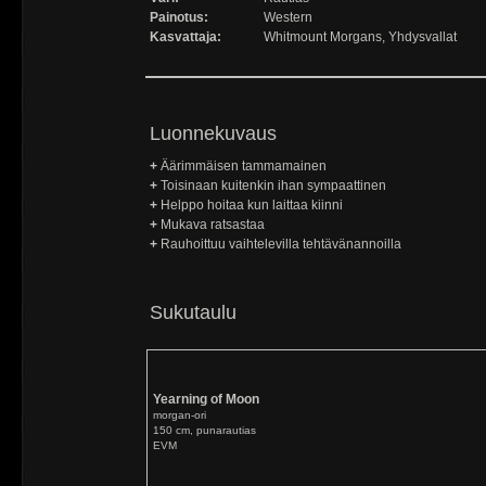
Painotus:
Western
Kasvattaja:
Whitmount Morgans, Yhdysvallat
Luonnekuvaus
+
Äärimmäisen tammamainen
+
Toisinaan kuitenkin ihan sympaattinen
+
Helppo hoitaa kun laittaa kiinni
+
Mukava ratsastaa
+
Rauhoittuu vaihtelevilla tehtävänannoilla
Sukutaulu
Yearning of Moon
morgan-ori
150 cm, punarautias
EVM