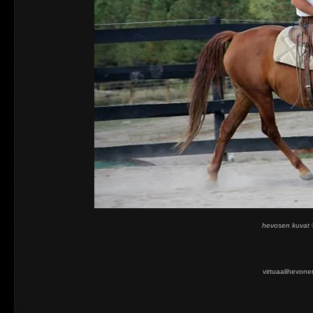
hevosen kuvat 
virtuaalihevone