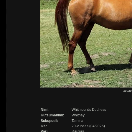
kuvaga
Nimi:
Whitmount's Duchess
Kutsumanimi:
Whitney
Sukupuoli:
Tamma
Ikä:
20-vuotias (04/2025)
Väri:
Rautias