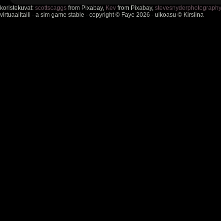
koristekuvat:
scottscaggs
from Pixabay,
Kev
from Pixabay,
stevesnyderphotograph
virtuaalitalli - a sim game stable - copyright © Faye 2026 - ulkoasu © Kirsiina