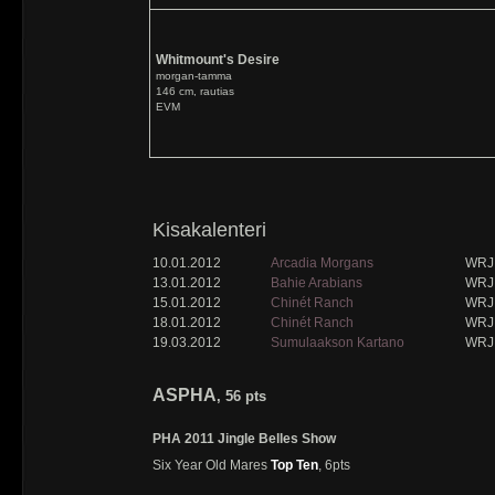
Whitmount's Desire
morgan-tamma
146 cm, rautias
EVM
Kisakalenteri
10.01.2012
Arcadia Morgans
WRJ
13.01.2012
Bahie Arabians
WRJ
15.01.2012
Chinét Ranch
WRJ
18.01.2012
Chinét Ranch
WRJ
19.03.2012
Sumulaakson Kartano
WRJ
ASPHA
, 56 pts
PHA 2011 Jingle Belles Show
Six Year Old Mares
Top Ten
, 6pts