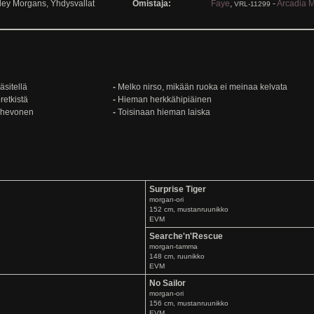
ley Morgans, Yhdysvallat
Omistaja:
Faye
,
-
Arcadia 
VRL-11299
äsitellä
-
Melko nirso, mikään ruoka ei meinaa kelvata
retkistä
-
Hieman herkkähipiäinen
ohevonen
-
Toisinaan hieman laiska
Surprise Tiger
morgan-ori
152 cm, mustanruunikko
EVM
Searche'n'Rescue
morgan-tamma
148 cm, ruunikko
EVM
No Sailor
morgan-ori
156 cm, mustanruunikko
EVM