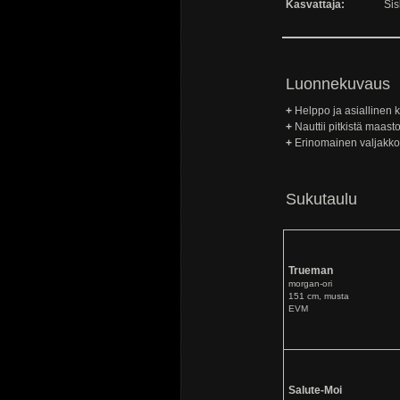
Kasvattaja:
Sis
Luonnekuvaus
+
Helppo ja asiallinen k
+
Nauttii pitkistä maasto
+
Erinomainen valjakk
Sukutaulu
Trueman
morgan-ori
151 cm, musta
EVM
Salute-Moi