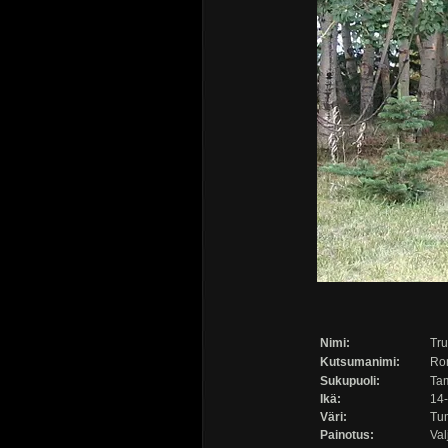
Nimi:
Tr
Kutsumanimi:
Ro
Sukupuoli:
Ta
Ikä:
14-
Väri:
Tu
Painotus:
Val