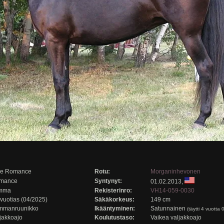
ue Romance
Rotu:
Morganinhevonen
mance
Syntynyt:
01.02.2013,
mma
Rekisterinro:
VH14-059-0030
vuotias (04/2025)
Säkäkorkeus:
149 cm
mmanruunikko
Ikääntyminen:
Satunnainen
(täytti 4 vuotta
jakkoajo
Koulutustaso:
Vaikea valjakkoajo