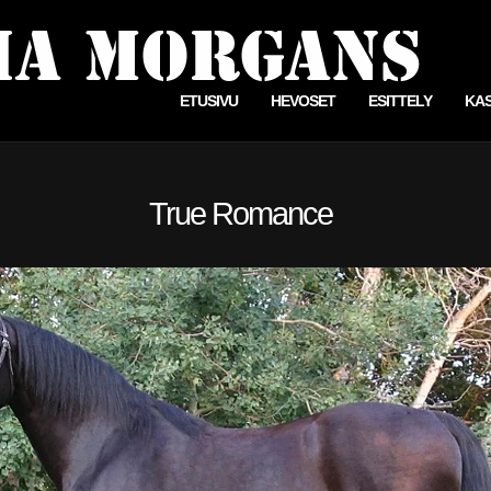
ETUSIVU
HEVOSET
ESITTELY
KA
True Romance