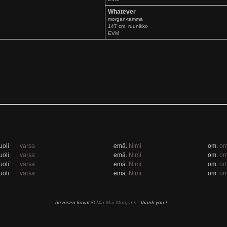
Whatever
morgan-tamma
147 cm, ruunikko
EVM
oli
varsa
emä.
Nimi
om.
om
oli
varsa
emä.
Nimi
om.
om
oli
varsa
emä.
Nimi
om.
om
oli
varsa
emä.
Nimi
om.
om
hevosen kuvat ©
Mia-Mar Morgans
- thank you !