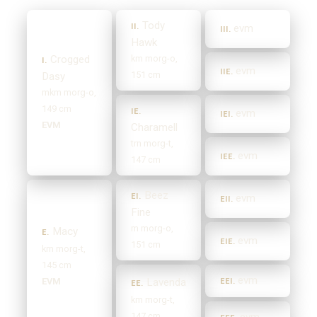
Tody
II.
evm
III.
Hawk
Crogged
km morg-o,
I.
evm
IIE.
151 cm
Dasy
mkm morg-o,
149 cm
IE.
evm
IEI.
EVM
Charamell
trn morg-t,
evm
IEE.
147 cm
Beez
EI.
evm
EII.
Fine
m morg-o,
Macy
E.
evm
EIE.
151 cm
km morg-t,
145 cm
evm
EVM
Lavenda
EEI.
EE.
km morg-t,
147 cm