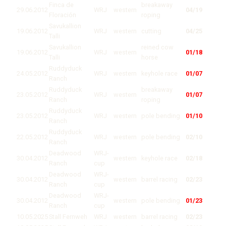
Finca de
breakaway
29.06.2012
WRJ
western
04/19
Floración
roping
Savukallion
19.06.2012
WRJ
western
cutting
04/25
Talli
Savukallion
reined cow
19.06.2012
WRJ
western
01/18
Talli
horse
Ruddyduck
24.05.2012
WRJ
western
keyhole race
01/07
Ranch
Ruddyduck
breakaway
23.05.2012
WRJ
western
01/07
Ranch
roping
Ruddyduck
23.05.2012
WRJ
western
pole bending
01/10
Ranch
Ruddyduck
22.05.2012
WRJ
western
pole bending
02/10
Ranch
Deadwood
WRJ-
30.04.2012
western
keyhole race
02/18
Ranch
cup
Deadwood
WRJ-
30.04.2012
western
barrel racing
02/23
Ranch
cup
Deadwood
WRJ-
30.04.2012
western
pole bending
01/23
Ranch
cup
10.05.2025
Stall Fernweh
WRJ
western
barrel racing
02/23