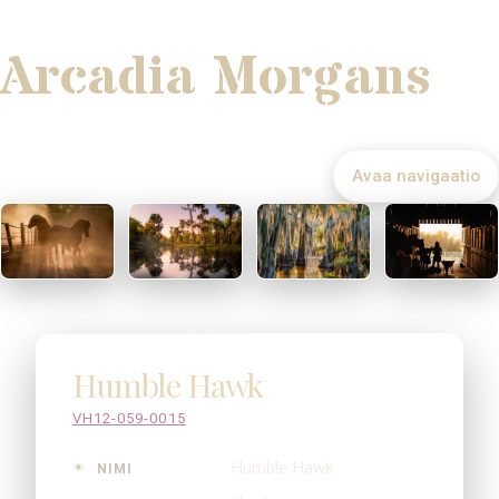
Arcadia Morgans
Avaa navigaatio
Humble Hawk
VH12-059-0015
Humble Hawk
NIMI