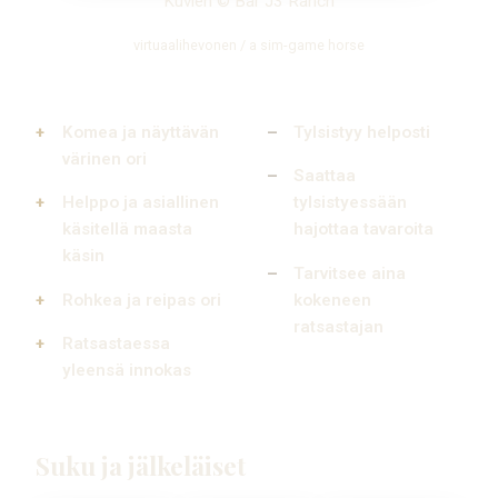
Kuvien © Bar J3 Ranch
virtuaalihevonen / a sim-game horse
Komea ja näyttävän
Tylsistyy helposti
värinen ori
Saattaa
Helppo ja asiallinen
tylsistyessään
käsitellä maasta
hajottaa tavaroita
käsin
Tarvitsee aina
Rohkea ja reipas ori
kokeneen
ratsastajan
Ratsastaessa
yleensä innokas
Suku ja jälkeläiset