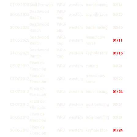
01.09.2025
Stall Fernweh
WRJ
western
barrel racing
02/14
Deadwood
WRJ-
30.06.2025
western
keyhole race
04/22
Ranch
cup
Deadwood
WRJ-
30.06.2025
western
barrel racing
02/40
Ranch
cup
Deadwood
WRJ-
reined cow
31.05.2025
western
01/11
Ranch
cup
horse
Deadwood
WRJ-
31.05.2025
western
keyhole race
01/15
Ranch
cup
Finca de
05.07.2012
WRJ
western
cutting
04/24
Floración
Finca de
reined cow
03.07.2012
WRJ
western
02/22
Floración
horse
Finca de
03.07.2012
WRJ
western
barrel racing
01/24
Floración
Finca de
03.07.2012
WRJ
western
pole bending
03/24
Floración
Finca de
30.06.2012
WRJ
western
pole bending
03/24
Floración
Finca de
30.06.2012
WRJ
western
keyhole race
01/24
Floración