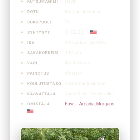
Hawk
KUTSUMANIMI
Morganinhevonen
ROTU
Ori
SUKUPUOLI
01.02.2011
SYNTYNYT
20-vuotias
IKÄ
(06/2026)
149 cm
SÄKÄKORKEUS
Mustankimo
VÄRI
Western
PAINOTUS
Aikaratsastusluokat
KOULUTUSTASO
Josh Meyer, Yhdysvallat
KASVATTAJA
Faye
/
Arcadia Morgans
OMISTAJA