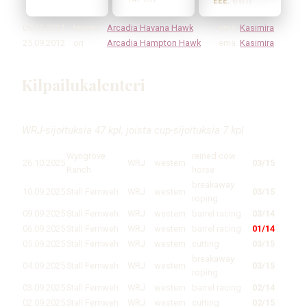
evm
EEE.
09.11.2011
tamma
Arcadia Havana Hawk
emä.
Kasimira
25.09.2012
ori
Arcadia Hampton Hawk
emä.
Kasimira
Kilpailukalenteri
WRJ-sijoituksia 47 kpl, joista cup-sijoituksia 7 kpl
Wyngrove
reined cow
26.10.2025
WRJ
western
03/15
Ranch
horse
breakaway
10.09.2025
Stall Fernweh
WRJ
western
03/15
roping
09.09.2025
Stall Fernweh
WRJ
western
barrel racing
03/14
06.09.2025
Stall Fernweh
WRJ
western
barrel racing
01/14
05.09.2025
Stall Fernweh
WRJ
western
cutting
03/15
breakaway
04.09.2025
Stall Fernweh
WRJ
western
03/15
roping
03.09.2025
Stall Fernweh
WRJ
western
barrel racing
02/14
02.09.2025
Stall Fernweh
WRJ
western
cutting
02/15