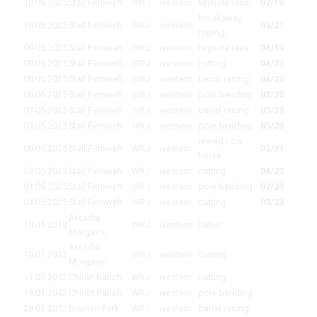
10.05.2025
Stall Fernweh
WRJ
western
keyhole race
02/19
breakaway
10.05.2025
Stall Fernweh
WRJ
western
03/21
roping
09.05.2025
Stall Fernweh
WRJ
western
keyhole race
04/19
09.05.2025
Stall Fernweh
WRJ
western
cutting
04/23
08.05.2025
Stall Fernweh
WRJ
western
barrel racing
04/23
08.05.2025
Stall Fernweh
WRJ
western
pole bending
02/20
07.05.2025
Stall Fernweh
WRJ
western
barrel racing
03/23
07.05.2025
Stall Fernweh
WRJ
western
pole bending
03/20
reined cow
06.05.2025
Stall Fernweh
WRJ
western
02/21
horse
05.05.2025
Stall Fernweh
WRJ
western
cutting
04/23
01.05.2025
Stall Fernweh
WRJ
western
pole bending
02/20
04.05.2025
Stall Fernweh
WRJ
western
cutting
03/23
Arcadia
10.01.2012
WRJ
western
halter
05/29
Morgans
Arcadia
10.01.2012
WRJ
western
cutting
03/22
Morgans
11.01.2012
Chinét Ranch
WRJ
western
cutting
04/18
15.01.2012
Chinét Ranch
WRJ
western
pole bending
02/28
28.03.2012
Bremen Park
WRJ
western
barrel racing
05/31